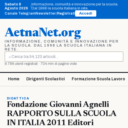
Vai
Sabato 8
Informazione, comunità e innovazione per la scuola.
|
al
Agosto 2026
Dal 1998 la scuola italiana in rete.
contenuto
Canale Telegram
Newsletter
|
Registrati
Accedi
AetnaNet.org
INFORMAZIONE, COMUNITÀ E INNOVAZIONE PER
LA SCUOLA. DAL 1998 LA SCUOLA ITALIANA IN
RETE.
⌕
Cerca
9.786 utenti registrati · 704 mln di pagine viste
Home
Dirigenti Scolastici
Formazione Scuola Lavoro
DIDATTICA
Fondazione Giovanni Agnelli
RAPPORTO SULLA SCUOLA
IN ITALIA 2011 Editori