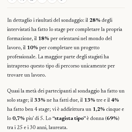
In dettaglio i risultati del sondaggio: il
28%
degli
intervistati ha fatto lo stage per
completare la propria
formazione,
il
18%
per orientarsi nel mondo del
lavoro, il
10%
per completare un progetto
professionale. La maggior parte degli stagisti ha
intrapreso questo tipo di percorso unicamente per
trovare un lavoro.
Quasi la metà dei partecipanti al sondaggio ha fatto un
solo stage; il
33%
ne ha fatti due, il
13%
tre e il
4%
ha fatto ben 4 stage; vi è addirittura un
1,2%
cinque e
lo
0,7%
piu’ di 5. Lo
“stagista tipo”
è donna (
69%
)
tra i 25 e i 30 anni, laureata.