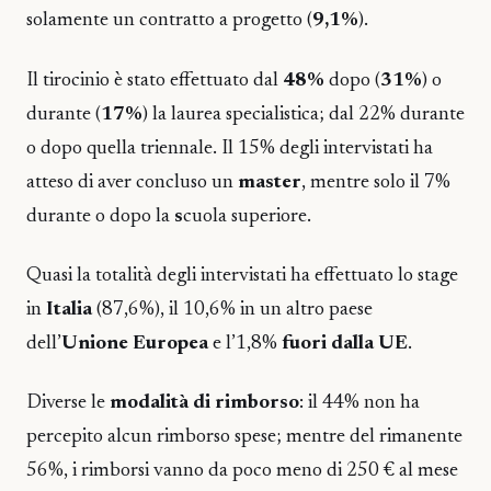
solamente un contratto a progetto (
9,1%
).
Il tirocinio è stato effettuato dal
48%
dopo (
31%
) o
durante (
17%
) la
laurea specialistica; dal 22% durante
o dopo quella triennale. Il 15% degli intervistati ha
atteso di aver concluso un
master
, mentre solo il 7%
durante o dopo la
s
cuola superiore.
Quasi la totalità degli intervistati ha effettuato lo stage
in
Italia
(87,6%), il 10,6% in un altro paese
dell’
Unione Europea
e l’1,8%
fuori dalla UE
.
Diverse le
modalità di rimborso
: il 44% non ha
percepito alcun rimborso spese; mentre del rimanente
56%, i rimborsi vanno da poco meno di 250 € al mese