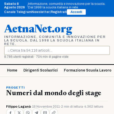
Vai
Sabato 8
Informazione, comunità e innovazione per la scuola.
|
al
Agosto 2026
Dal 1998 la scuola italiana in rete.
contenuto
Canale Telegram
Newsletter
|
Registrati
Accedi
AetnaNet.org
INFORMAZIONE, COMUNITÀ E INNOVAZIONE PER
LA SCUOLA. DAL 1998 LA SCUOLA ITALIANA IN
RETE.
⌕
Cerca
9.786 utenti registrati · 704 mln di pagine viste
Home
Dirigenti Scolastici
Formazione Scuola Lavoro
PROGETTI
Numeri dal mondo degli stage
Filippo Laganà
·
18 Novembre 2011
·
2 min di lettura
·
4.362 letture