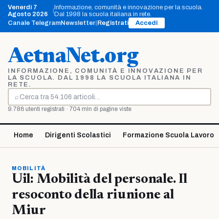
Vai
Venerdì 7
Informazione, comunità e innovazione per la scuola.
|
al
Agosto 2026
Dal 1998 la scuola italiana in rete.
contenuto
Canale Telegram
Newsletter
|
Registrati
Accedi
AetnaNet.org
INFORMAZIONE, COMUNITÀ E INNOVAZIONE PER
LA SCUOLA. DAL 1998 LA SCUOLA ITALIANA IN
RETE.
⌕
Cerca
9.786 utenti registrati · 704 mln di pagine viste
Home
Dirigenti Scolastici
Formazione Scuola Lavoro
MOBILITÀ
Uil: Mobilità del personale. Il
resoconto della riunione al
Miur