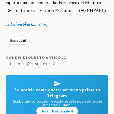
riporta una nota emessa dal Portavoce del Ministro
Renato Brunetta, Vittorio Pezzuto. (AGENPARL)
redazione@aetnanet.org
Sondaggi
CONDIVIDI QUESTO ARTICOLO
Le notizie come questa arrivano prima su
Telegram
Graduatorie, convocazioni e scadenze della scuola siciliana in
tempo reale. Gratis.
Unisciti al canale →