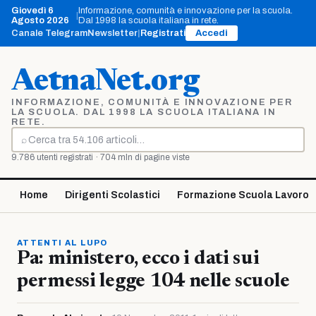
Vai
Giovedì 6
Informazione, comunità e innovazione per la scuola.
|
al
Agosto 2026
Dal 1998 la scuola italiana in rete.
contenuto
Canale Telegram
Newsletter
|
Registrati
Accedi
AetnaNet.org
INFORMAZIONE, COMUNITÀ E INNOVAZIONE PER
LA SCUOLA. DAL 1998 LA SCUOLA ITALIANA IN
RETE.
⌕
Cerca
9.786 utenti registrati · 704 mln di pagine viste
Home
Dirigenti Scolastici
Formazione Scuola Lavoro
ATTENTI AL LUPO
Pa: ministero, ecco i dati sui
permessi legge 104 nelle scuole