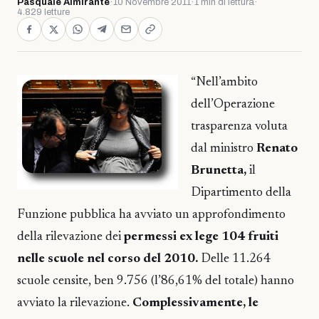
Pasquale Almirante
·
10 Novembre 2011
·
1 min di lettura
·
4.829 letture
“Nell’ambito
dell’Operazione
trasparenza voluta
dal ministro
Renato
Brunetta,
il
Dipartimento della
Funzione pubblica ha avviato un approfondimento
della rilevazione dei
permessi ex lege 104 fruiti
nelle scuole nel corso del 2010.
Delle 11.264
scuole censite, ben 9.756 (l’86,61% del totale) hanno
avviato la rilevazione.
Complessivamente, le