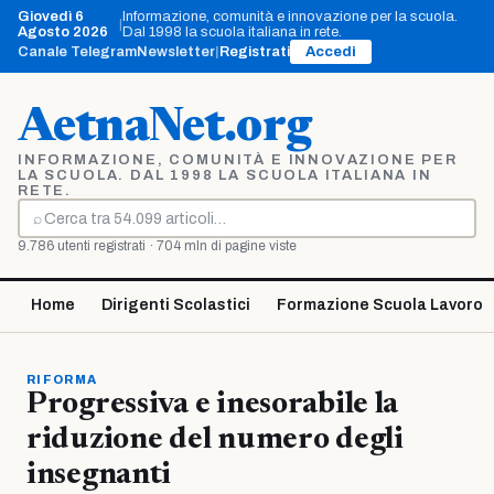
Vai
Giovedì 6
Informazione, comunità e innovazione per la scuola.
|
al
Agosto 2026
Dal 1998 la scuola italiana in rete.
contenuto
Canale Telegram
Newsletter
|
Registrati
Accedi
AetnaNet.org
INFORMAZIONE, COMUNITÀ E INNOVAZIONE PER
LA SCUOLA. DAL 1998 LA SCUOLA ITALIANA IN
RETE.
⌕
Cerca
9.786 utenti registrati · 704 mln di pagine viste
Home
Dirigenti Scolastici
Formazione Scuola Lavoro
RIFORMA
Progressiva e inesorabile la
riduzione del numero degli
insegnanti