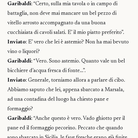
Garibaldi
: “Certo, sulla mia tavola o in campo di
battaglia, non deve mai mancare un bel pezzo di
vitello arrosto accompagnato da una buona
cucchiaiata di cavoli salati. E’ il mio piatto preferito”.
Inviato
: E’ vero che lei è astemio? Non ha mai bevuto
vino o liquori?
Garibaldi
: “Vero. Sono astemio. Quanto vale un bel
bicchiere d’acqua fresca di fonte…”.
Inviato
: Generale, torniamo allora a parlare di cibo.
Abbiamo saputo che lei, appena sbarcato a Marsala,
ad una contadina del luogo ha chiesto pane e
formaggio?
Garibaldi
: “Anche questo è vero. Vado ghiotto per il
pane ed il formaggio pecorino. Peccato che quando
sono sbarcato in Sicilia, le fave fresche erano già finite,