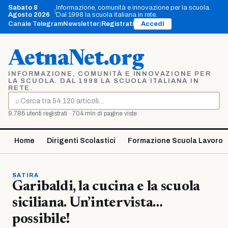
Vai
Sabato 8
Informazione, comunità e innovazione per la scuola.
|
al
Agosto 2026
Dal 1998 la scuola italiana in rete.
contenuto
Canale Telegram
Newsletter
|
Registrati
Accedi
AetnaNet.org
INFORMAZIONE, COMUNITÀ E INNOVAZIONE PER
LA SCUOLA. DAL 1998 LA SCUOLA ITALIANA IN
RETE.
⌕
Cerca
9.786 utenti registrati · 704 mln di pagine viste
Home
Dirigenti Scolastici
Formazione Scuola Lavoro
SATIRA
Garibaldi, la cucina e la scuola
siciliana. Un’intervista…
possibile!