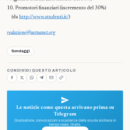
10. Promotori finanziari (incremento del 30%)
(da
http://www.studenti.it/
)
redazione@aetnanet.org
Sondaggi
CONDIVIDI QUESTO ARTICOLO
Le notizie come questa arrivano prima su
Telegram
Graduatorie, convocazioni e scadenze della scuola siciliana in
tempo reale. Gratis.