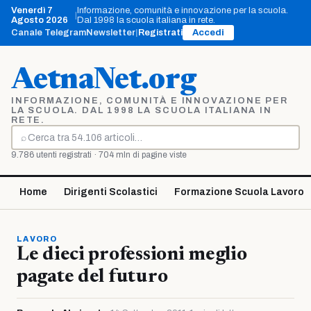
Vai
Venerdì 7
Informazione, comunità e innovazione per la scuola.
|
al
Agosto 2026
Dal 1998 la scuola italiana in rete.
contenuto
Canale Telegram
Newsletter
|
Registrati
Accedi
AetnaNet.org
INFORMAZIONE, COMUNITÀ E INNOVAZIONE PER
LA SCUOLA. DAL 1998 LA SCUOLA ITALIANA IN
RETE.
⌕
Cerca
9.786 utenti registrati · 704 mln di pagine viste
Home
Dirigenti Scolastici
Formazione Scuola Lavoro
LAVORO
Le dieci professioni meglio
pagate del futuro