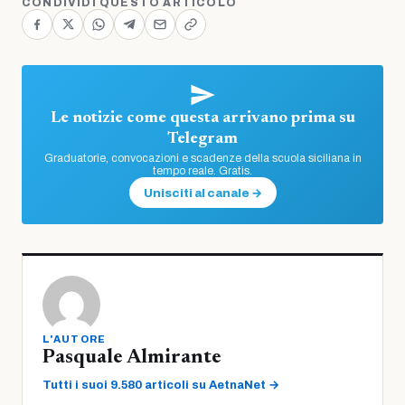
CONDIVIDI QUESTO ARTICOLO
Le notizie come questa arrivano prima su
Telegram
Graduatorie, convocazioni e scadenze della scuola siciliana in
tempo reale. Gratis.
Unisciti al canale →
L'AUTORE
Pasquale Almirante
Tutti i suoi 9.580 articoli su AetnaNet →