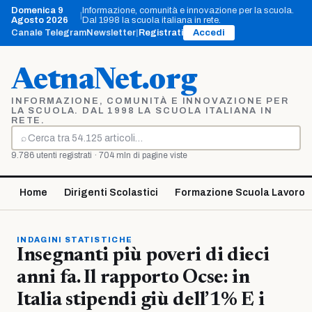
Vai
Domenica 9
Informazione, comunità e innovazione per la scuola.
|
al
Agosto 2026
Dal 1998 la scuola italiana in rete.
contenuto
Canale Telegram
Newsletter
|
Registrati
Accedi
AetnaNet.org
INFORMAZIONE, COMUNITÀ E INNOVAZIONE PER
LA SCUOLA. DAL 1998 LA SCUOLA ITALIANA IN
RETE.
⌕
Cerca
9.786 utenti registrati · 704 mln di pagine viste
Home
Dirigenti Scolastici
Formazione Scuola Lavoro
INDAGINI STATISTICHE
Insegnanti più poveri di dieci
anni fa. Il rapporto Ocse: in
Italia stipendi giù dell’1% E i