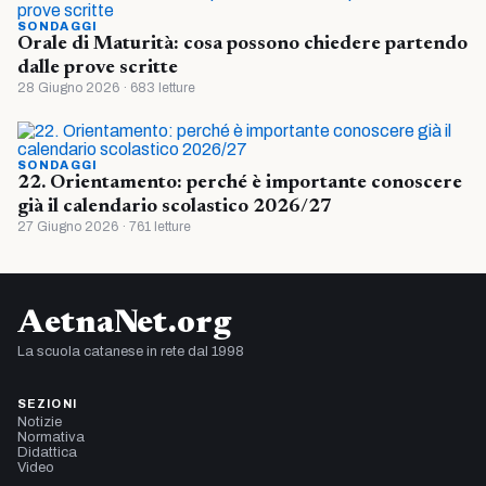
SONDAGGI
Orale di Maturità: cosa possono chiedere partendo
dalle prove scritte
28 Giugno 2026 · 683 letture
SONDAGGI
22. Orientamento: perché è importante conoscere
già il calendario scolastico 2026/27
27 Giugno 2026 · 761 letture
AetnaNet.org
La scuola catanese in rete dal 1998
SEZIONI
Notizie
Normativa
Didattica
Video