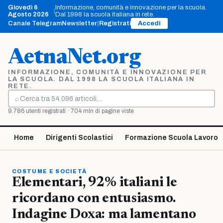
Vai
Giovedì 6
Informazione, comunità e innovazione per la scuola.
|
al
Agosto 2026
Dal 1998 la scuola italiana in rete.
contenuto
Canale Telegram
Newsletter
|
Registrati
Accedi
AetnaNet.org
INFORMAZIONE, COMUNITÀ E INNOVAZIONE PER
LA SCUOLA. DAL 1998 LA SCUOLA ITALIANA IN
RETE.
⌕
Cerca
9.786 utenti registrati · 704 mln di pagine viste
Home
Dirigenti Scolastici
Formazione Scuola Lavoro
COSTUME E SOCIETÀ
Elementari, 92% italiani le
ricordano con entusiasmo.
Indagine Doxa: ma lamentano