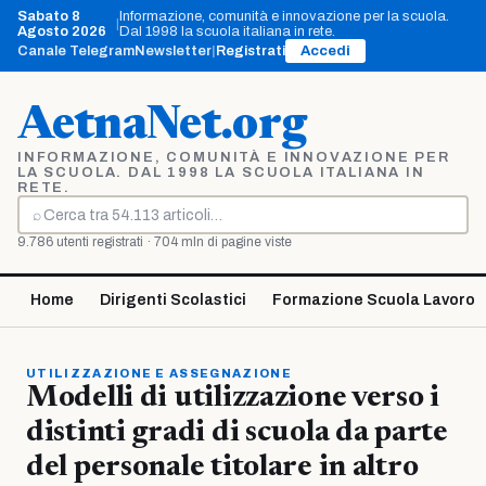
Vai
Sabato 8
Informazione, comunità e innovazione per la scuola.
|
al
Agosto 2026
Dal 1998 la scuola italiana in rete.
contenuto
Canale Telegram
Newsletter
|
Registrati
Accedi
AetnaNet.org
INFORMAZIONE, COMUNITÀ E INNOVAZIONE PER
LA SCUOLA. DAL 1998 LA SCUOLA ITALIANA IN
RETE.
⌕
Cerca
9.786 utenti registrati · 704 mln di pagine viste
Home
Dirigenti Scolastici
Formazione Scuola Lavoro
UTILIZZAZIONE E ASSEGNAZIONE
Modelli di utilizzazione verso i
distinti gradi di scuola da parte
del personale titolare in altro