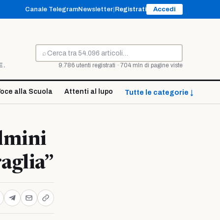
Canale Telegram
Newsletter
|
Registrati
Accedi
⌕
Cerca
E.
9.786 utenti registrati · 704 mln di pagine viste
oce alla Scuola
Attenti al lupo
Tutte le categorie ↓
elmini
raglia”