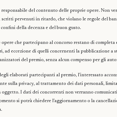
è responsabile del contenuto delle proprie opere. Non ve
 scritti pervenuti in ritardo, che violano le regole del ban
i confini della decenza e del buon gusto.
lle opere che partecipano al concorso restano di completa 
ri, ad eccezione di quelli concernenti la pubblicazione a 
ganizzatori del premio, senza alcun compenso per gli autor
degli elaborati partecipanti al premio, l’interessato accons
nte sulla privacy, al trattamento dei dati personali, limi
n oggetto. I dati dei concorrenti non verranno comunicati 
 momento si potrà chiedere l’aggiornamento o la cancellaz
a.