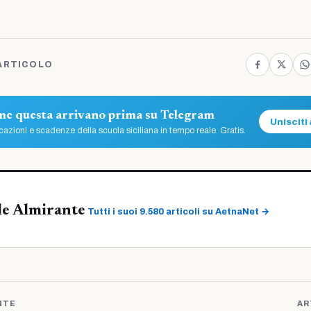
ARTICOLO
ome questa arrivano prima su Telegram
Unisciti 
azioni e scadenze della scuola siciliana in tempo reale. Gratis.
le Almirante
Tutti i suoi 9.580 articoli su AetnaNet →
NTE
AR