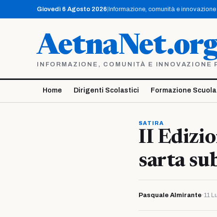
Vai
Giovedì 6 Agosto 2026
|
Informazione, comunità e innovazione p
al
contenuto
AetnaNet.or
INFORMAZIONE, COMUNITÀ E INNOVAZIONE PE
Home
Dirigenti Scolastici
Formazione Scuola
SATIRA
II Edizi
sarta sub
Pasquale Almirante
·
11 L