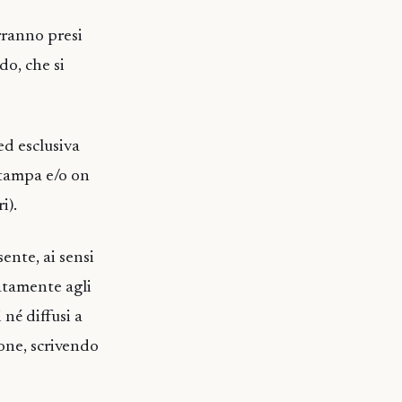
rranno presi
do, che si
ed esclusiva
stampa e/o on
i).
ente, ai sensi
tatamente agli
né diffusi a
ione, scrivendo