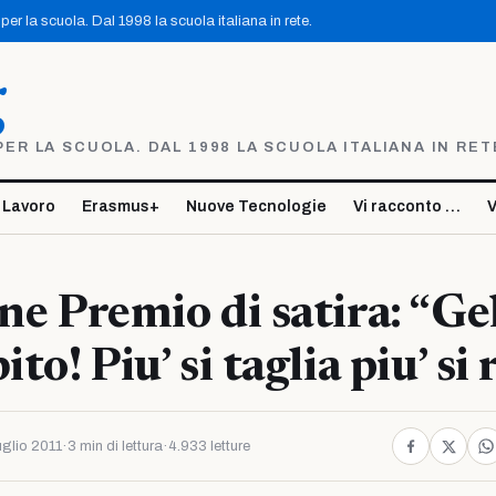
er la scuola. Dal 1998 la scuola italiana in rete.
g
R LA SCUOLA. DAL 1998 LA SCUOLA ITALIANA IN RET
 Lavoro
Erasmus+
Nuove Tecnologie
Vi racconto …
V
one Premio di satira: “G
ito! Piu’ si taglia piu’ si 
uglio 2011
·
3 min di lettura
·
4.933 letture