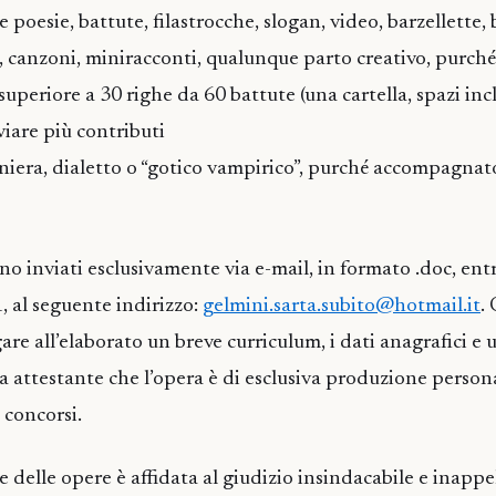
poesie, battute, filastrocche, slogan, video, barzellette, 
 canzoni, miniracconti, qualunque parto creativo, purch
periore a 30 righe da 60 battute (una cartella, spazi incl
iare più contributi
aniera, dialetto o “gotico vampirico”, purché accompagnat
anno inviati esclusivamente via e-mail, in formato .doc, ent
, al seguente indirizzo:
gelmini.sarta.subito@hotmail.it
.
re all’elaborato un breve curriculum, i dati anagrafici e 
a attestante che l’opera è di esclusiva produzione persona
 concorsi.
e delle opere è affidata al giudizio insindacabile e inappel