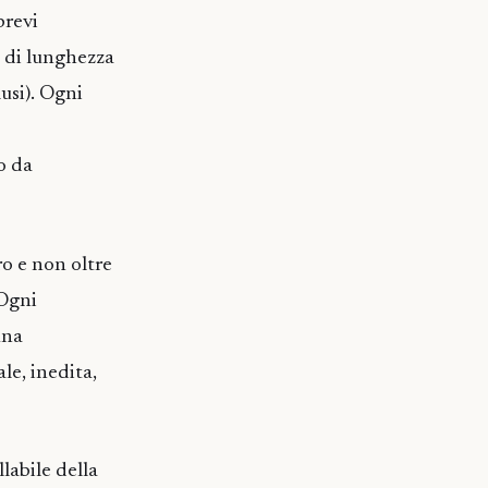
brevi
é di lunghezza
usi). Ogni
o da
ro e non oltre
 Ogni
una
le, inedita,
labile della