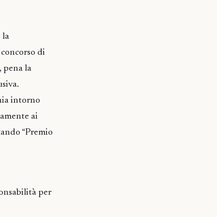
 la
l concorso di
, pena la
usiva.
nia intorno
tamente ai
gitando “Premio
onsabilità per