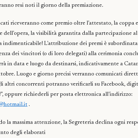
rranno resi noti il giorno della premiazione.
ificati riceveranno come premio oltre l’attestato, la coppa e
 dell’opera, la visibilità garantita dalla partecipazione a
a indimenticabile! L’attribuzione dei premi è subordinata
nza dei vincitori (o di loro delegati) alla cerimonia concl
rrà in data e luogo da destinarsi, indicativamente a Cata
ttobre. Luogo e giorno precisi verranno comunicati diret
 gli altri concorrenti potranno verificarli su Facebook, di
”, oppure richiederli per posta elettronica all’indirizzo:
@hotmail.it
.
do la massima attenzione, la Segreteria declina ogni resp
nto degli elaborati