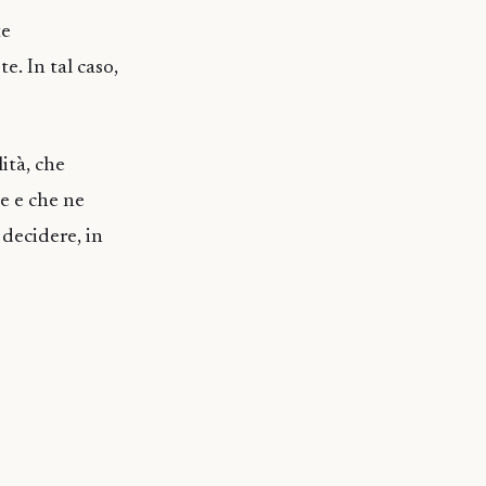
te
e. In tal caso,
lità, che
e e che ne
 decidere, in