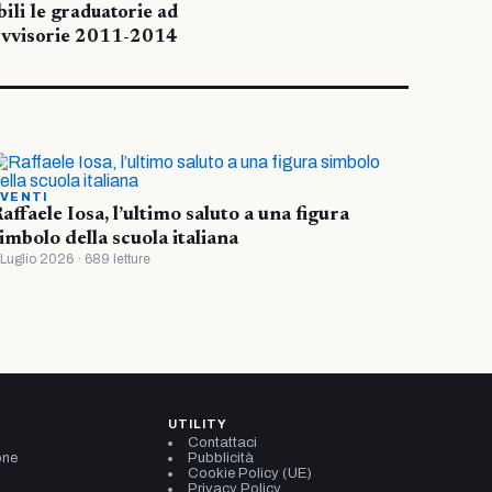
ili le graduatorie ad
ovvisorie 2011-2014
VENTI
affaele Iosa, l’ultimo saluto a una figura
imbolo della scuola italiana
 Luglio 2026 · 689 letture
UTILITY
Contattaci
one
Pubblicità
Cookie Policy (UE)
Privacy Policy