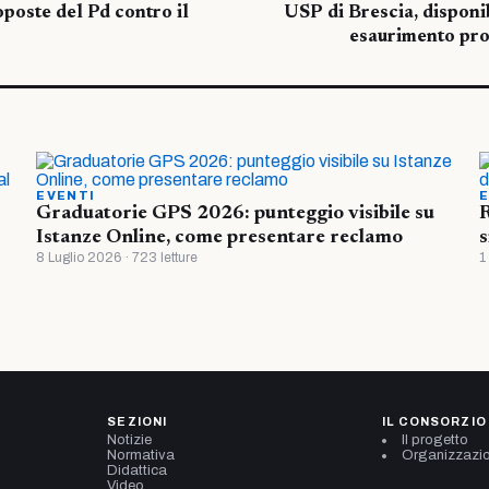
oposte del Pd contro il
USP di Brescia, disponib
esaurimento pr
EVENTI
E
Graduatorie GPS 2026: punteggio visibile su
R
Istanze Online, come presentare reclamo
s
8 Luglio 2026 · 723 letture
1
SEZIONI
IL CONSORZIO
Notizie
Il progetto
Normativa
Organizzazi
Didattica
Video