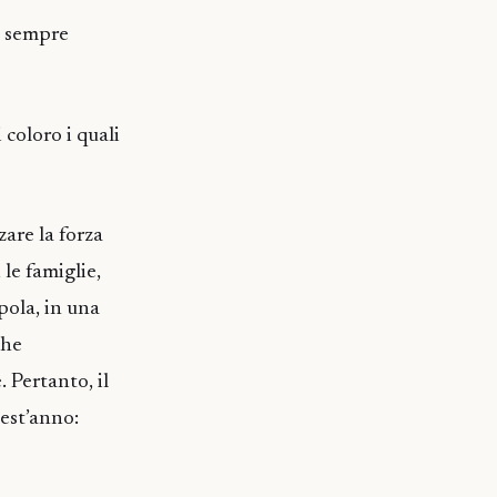
ha sempre
 coloro i quali
zare la forza
le famiglie,
pola, in una
che
 Pertanto, il
est’anno: