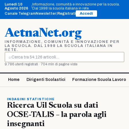
Vai
Lunedì 10
Informazione, comunità e innovazione per la scuola.
|
al
Agosto 2026
Dal 1998 la scuola italiana in rete.
contenuto
Canale Telegram
Newsletter
|
Registrati
Accedi
AetnaNet.org
INFORMAZIONE, COMUNITÀ E INNOVAZIONE PER
LA SCUOLA. DAL 1998 LA SCUOLA ITALIANA IN
RETE.
⌕
Cerca
9.786 utenti registrati · 704 mln di pagine viste
Home
Dirigenti Scolastici
Formazione Scuola Lavoro
INDAGINI STATISTICHE
Ricerca Uil Scuola su dati
OCSE-TALIS – la parola agli
insegnanti