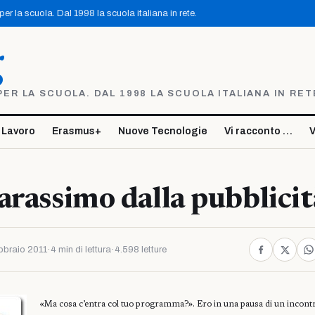
r la scuola. Dal 1998 la scuola italiana in rete.
g
R LA SCUOLA. DAL 1998 LA SCUOLA ITALIANA IN RET
 Lavoro
Erasmus+
Nuove Tecnologie
Vi racconto …
V
arassimo dalla pubblicit
bbraio 2011
·
4 min di lettura
·
4.598 letture
«Ma cosa c’entra col tuo programma?». Ero in una pausa di un incontr