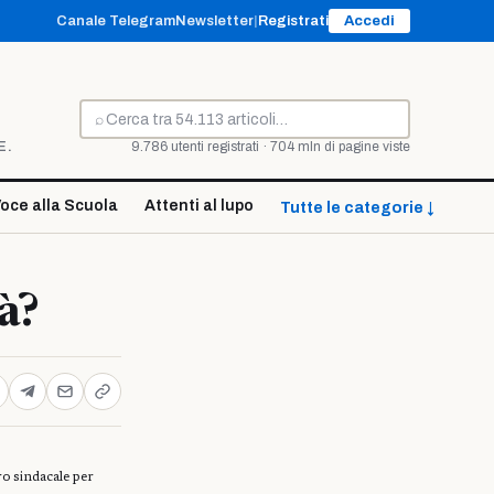
Canale Telegram
Newsletter
|
Registrati
Accedi
⌕
Cerca
E.
9.786 utenti registrati · 704 mln di pagine viste
oce alla Scuola
Attenti al lupo
Tutte le categorie ↓
à?
o sindacale per