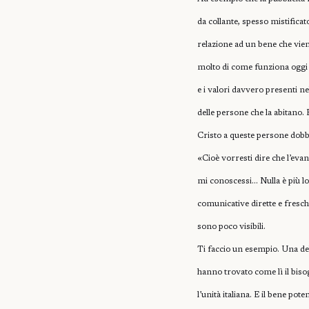
da collante, spesso mistificat
relazione ad un bene che vie
molto di come funziona oggi l
e i valori davvero presenti ne
delle persone che la abitano.
Cristo a queste persone dobbi
«Cioè vorresti dire che l’eva
mi conoscessi… Nulla è più lon
comunicative dirette e fresch
sono poco visibili.
Ti faccio un esempio. Una delle
hanno trovato come lì il bisogn
l’unità italiana. E il bene po