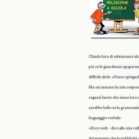
Chiedo loro di selezionare alc
poi ce le guardiamo spaparanz
difficile dirle: «Posso spiega
Ma mi assumo la mia responsab
ragazzi lascio che siano loro
sarebbe bello se la grammatic
linguaggio verbale.
«Ecco vedi – dico alla mia col
Ad esempio che la pubblicità