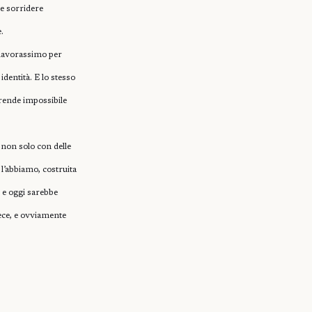
he sorridere
.
 lavorassimo per
dentità. E lo stesso
 rende impossibile
, non solo con delle
 l’abbiamo, costruita
, e oggi sarebbe
ece, e ovviamente