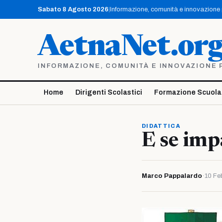
Vai
Sabato 8 Agosto 2026
|
Informazione, comunità e innovazione pe
al
contenuto
AetnaNet.or
INFORMAZIONE, COMUNITÀ E INNOVAZIONE PE
Home
Dirigenti Scolastici
Formazione Scuola
DIDATTICA
E se imp
Marco Pappalardo
·
10 Fe