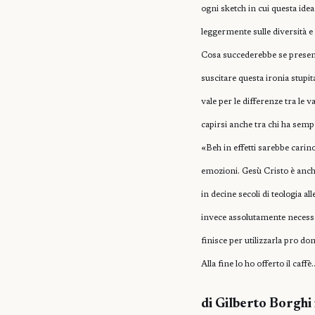
ogni sketch in cui questa idea
leggermente sulle diversità 
Cosa succederebbe se present
suscitare questa ironia stupi
vale per le differenze tra le 
capirsi anche tra chi ha semp
«Beh in effetti sarebbe carino
emozioni. Gesù Cristo è anche
in decine secoli di teologia a
invece assolutamente necessa
finisce per utilizzarla pro do
Alla fine lo ho offerto il caff
di Gilberto Borghi