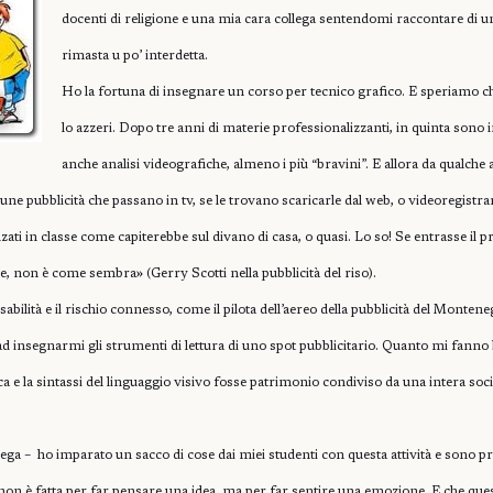
docenti di religione e una mia cara collega sentendomi raccontare di una
rimasta u po’ interdetta.
Ho la fortuna di insegnare un corso per tecnico grafico. E speriamo c
lo azzeri. Dopo tre anni di materie professionalizzanti, in quinta sono 
anche analisi videografiche, almeno i più “bravini”. E allora da qualche
une pubblicità che passano in tv, se le trovano scaricarle dal web, o videoregistra
ati in classe come capiterebbe sul divano di casa, o quasi. Lo so! Se entrasse il p
rle, non è come sembra» (Gerry Scotti nella pubblicità del riso).
ilità e il rischio connesso, come il pilota dell’aereo della pubblicità del Montene
 ad insegnarmi gli strumenti di lettura di uno spot pubblicitario. Quanto mi fanno
a e la sintassi del linguaggio visivo fosse patrimonio condiviso da una intera soci
lega –
ho imparato un sacco di cose dai miei studenti con questa attività e sono pr
 non è fatta per far pensare una idea, ma per far sentire una emozione. E che qu