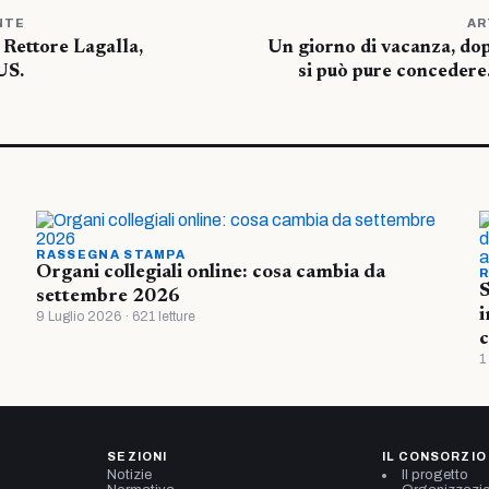
NTE
AR
l Rettore Lagalla,
Un giorno di vacanza, dop
US.
si può pure concedere.
RASSEGNA STAMPA
Organi collegiali online: cosa cambia da
R
S
settembre 2026
i
9 Luglio 2026 · 621 letture
c
1
SEZIONI
IL CONSORZIO
Notizie
Il progetto