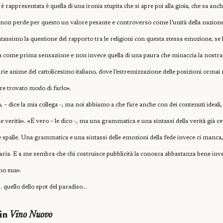
 è rappresentata è quella di una ironia stupita che si apre poi alla gioia, che sa anc
e non perde per questo un valore pesante e controverso come l’unità della nazione
assimo la questione del rapporto tra le religioni con questa stessa emozione, se
ta come prima sensazione e non invece quella di una paura che minaccia la nostra i
varie anime del cattolicesimo italiano, dove l’estremizzazione delle posizioni ormai
re trovato modo di farlo».
, – dice la mia collega -, ma noi abbiamo a che fare anche con dei contenuti ideali
 verità». «È vero – le dico -, ma una grammatica e una sintassi della verità già ce
lle spalle. Una grammatica e una sintassi delle emozioni della fede invece ci manca
ria. E a me sembra che chi costruisce pubblicità la conosca abbastanza bene inv
mo sua».
è… quello dello spot del paradiso…
 in
Vino Nuovo