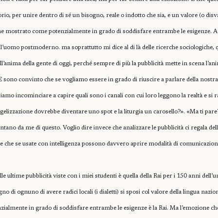
orio, per unire dentro di sé un bisogno, reale o indotto che sia, e un valore (o disva
ne mostrato come potenzialmente in grado di soddisfare entrambe le esigenze. A
’uomo postmoderno. ma soprattutto mi dice al di là delle ricerche sociologiche, q
ll’anima della gente di oggi, perché sempre di più la pubblicità mette in scena l’an
 E sono convinto che se vogliamo essere in grado di riuscire a parlare della nostra
amo incominciare a capire quali sono i canali con cui loro leggono la realtà e si 
ngelizzazione dovrebbe diventare uno spot e la liturgia un carosello?». «Ma ti par
tano da me di questo. Voglio dire invece che analizzare le pubblicità ci regala dell
e che se usate con intelligenza possono davvero aprire modalità di comunicazione
 ultime pubblicità viste con i miei studenti è quella della Rai per i 150 anni dell’uni
o di ognuno di avere radici locali (i dialetti) si sposi col valore della lingua nazi
tenzialmente in grado di soddisfare entrambe le esigenze è la Rai. Ma l’emozione che