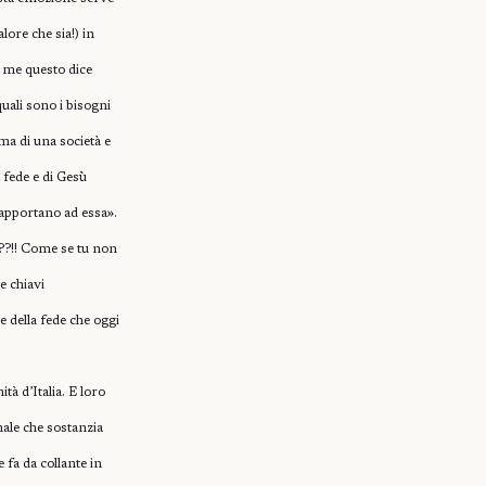
lore che sia!) in
 me questo dice
uali sono i bisogni
ima di una società e
 fede e di Gesù
rapportano ad essa».
e??!! Come se tu non
e chiavi
 della fede che oggi
tà d’Italia. E loro
onale che sostanzia
 fa da collante in