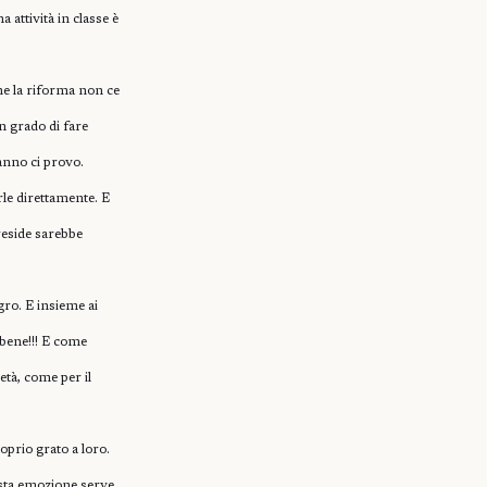
 attività in classe è
he la riforma non ce
in grado di fare
 anno ci provo.
rle direttamente. E
reside sarebbe
gro. E insieme ai
 bene!!! E come
età, come per il
oprio grato a loro.
esta emozione serve