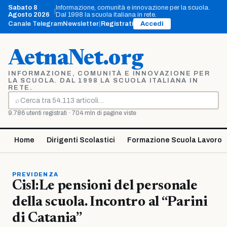
Vai
Sabato 8
Informazione, comunità e innovazione per la scuola.
|
al
Agosto 2026
Dal 1998 la scuola italiana in rete.
contenuto
Canale Telegram
Newsletter
|
Registrati
Accedi
AetnaNet.org
INFORMAZIONE, COMUNITÀ E INNOVAZIONE PER
LA SCUOLA. DAL 1998 LA SCUOLA ITALIANA IN
RETE.
⌕
Cerca
9.786 utenti registrati · 704 mln di pagine viste
Home
Dirigenti Scolastici
Formazione Scuola Lavoro
PREVIDENZA
Cisl:Le pensioni del personale
della scuola. Incontro al “Parini
di Catania”