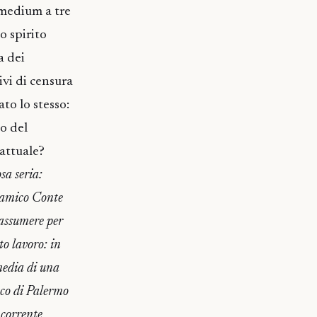
 medium a tre
o spirito
a dei
ivi di censura
to lo stesso:
to del
attuale?
sa seria:
o amico Conte
 assumere per
to lavoro: in
media di una
aco di Palermo
 corrente