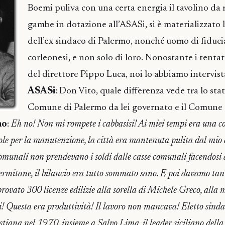
Boemi puliva con una certa energia il tavolino da
gambe in dotazione all’ASASi, si è materializzato l
dell’ex sindaco di Palermo, nonché uomo di fiduci
corleonesi, e non solo di loro. Nonostante i tentat
del direttore Pippo Luca, noi lo abbiamo intervista
ASASi
: Don Vito, quale differenza vede tra lo sta
Comune di Palermo da lei governato e il Comune 
no
:
Eh no! Non mi rompete i cabbasisi! Ai miei tempi era una co
uole per la manutenzione, la città era mantenuta pulita dal mi
 comunali non prendevano i soldi dalle casse comunali facendosi
lermitane, il bilancio era tutto sommato sano. E poi davamo tan
ovato 300 licenze edilizie alla sorella di Michele Greco, alla 
i! Questa era produttività! Il lavoro non mancava! Eletto sind
tiana nel 1970, insieme a Salvo Lima, il leader siciliano della