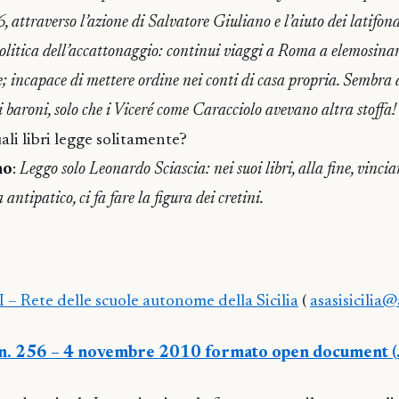
, attraverso l’azione di Salvatore Giuliano e l’aiuto dei latifond
litica dell’accattonaggio: continui viaggi a Roma a elemosinar
; incapace di mettere ordine nei conti di casa propria. Sembra d
ei baroni, solo che i Viceré come Caracciolo avevano altra stoffa!
ali libri legge solitamente?
no
:
Leggo solo Leonardo Sciascia: nei suoi libri, alla fine, vinci
antipatico, ci fa fare la figura dei cretini.
I – Rete delle scuole autonome della Sicilia
(
asasisicilia@a
 n. 256 – 4 novembre 2010 formato open document (