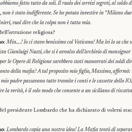
bbiamo fatto tutto da soli. Il ruolo dei servizi segreti, al soldo d
a, non è stato indifferente. Se ho potuto investire in “Milano due
ieri, vuol dire che la colpa non è tutta mia.
ell’istruzione religiosa?
no
:
Min….! Io ci stavo benissimo col Vaticano! Ma lei lo sa che
ista Gianluigi Nuzzi, che si è avvalso dell’archivio di monsigno
 per le Opere di Religione sarebbero stati manovrati dei soldi di
onto della mafia? A tal proposito mio figlio, Massimo, affermò:
 mio padre passavano tutte tramite i conti e le cassette dello I
re la verità, è il solo modo che consente a un siciliano di riscatt
del presidente Lombardo che ha dichiarato di volersi sta
no
:
Lombardo copia una nostra idea! La Mafia tentò di separare