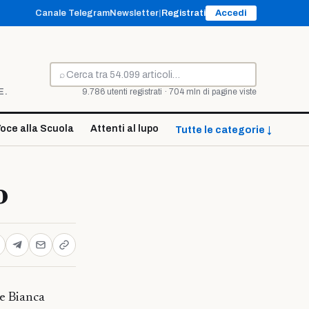
Canale Telegram
Newsletter
|
Registrati
Accedi
⌕
Cerca
E.
9.786 utenti registrati · 704 mln di pagine viste
oce alla Scuola
Attenti al lupo
Tutte le categorie ↓
o
de Bianca