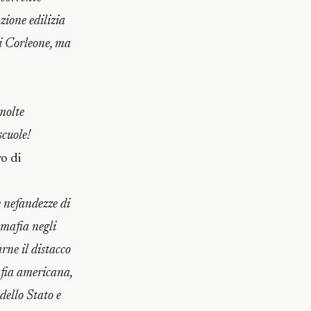
zione edilizia
di Corleone, ma
molte
scuole!
o di
e nefandezze di
 mafia negli
rne il distacco
afia americana,
dello Stato e