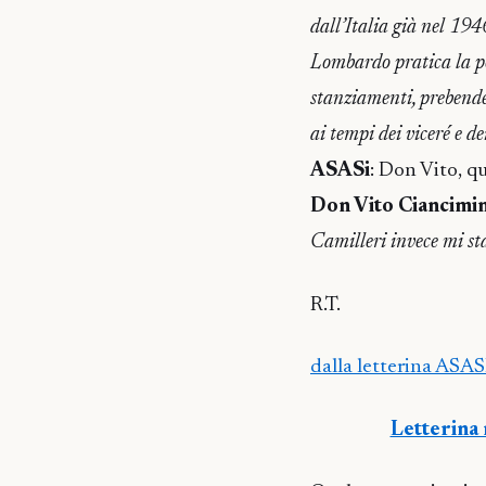
dall’Italia già nel 1946
Lombardo pratica la po
stanziamenti, prebende
ai tempi dei viceré e d
ASASi
: Don Vito, qu
Don Vito Ciancimi
Camilleri invece mi sta 
R.T.
dalla letterina ASAS
Letterina