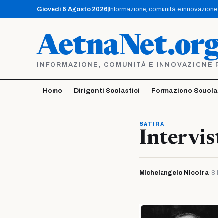
Vai
Giovedì 6 Agosto 2026
|
Informazione, comunità e innovazione p
al
contenuto
AetnaNet.or
INFORMAZIONE, COMUNITÀ E INNOVAZIONE PE
Home
Dirigenti Scolastici
Formazione Scuola
SATIRA
Intervis
Michelangelo Nicotra
·
8 