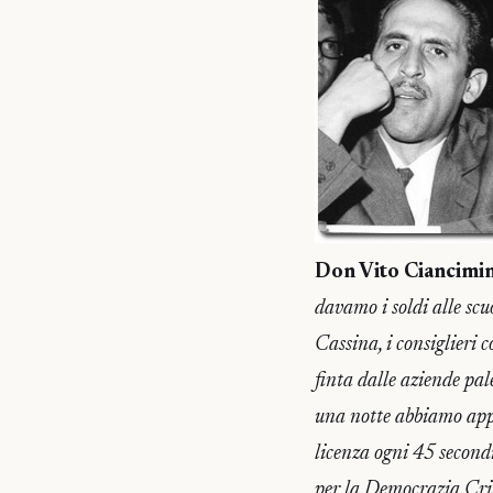
Don Vito Ciancimi
davamo i soldi alle sc
Cassina, i consiglieri
finta dalle aziende pa
una notte abbiamo appr
licenza ogni 45 second
per la Democrazia Cris