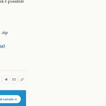
nk è possibile
 .zip
oc)
al canale →