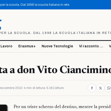
er la scuola. Dal 1998 la scuola italiana in rete.
g
R LA SCUOLA. DAL 1998 LA SCUOLA ITALIANA IN RET
 Lavoro
Erasmus+
Nuove Tecnologie
Vi racconto …
V
ta a don Vito Ciancimin
Novembre 2010
·
4 min di lettura
·
5.161 letture
Per un triste scherzo del destino, mentre la presi