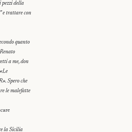
i pezzi della
” e trattare con
 secondo quanto
r Renato
retti a me, don
 «Le
OR». Spero che
are le malefatte
ccare
 la Sicilia