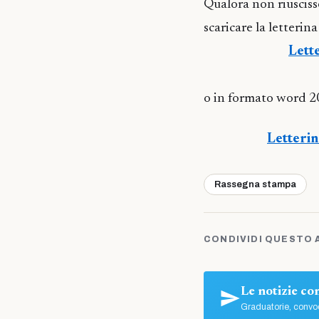
Qualora non riusciss
scaricare la letterin
Lett
o in formato word 20
Letteri
Rassegna stampa
CONDIVIDI QUESTO 
Le notizie c
Graduatorie, convoc