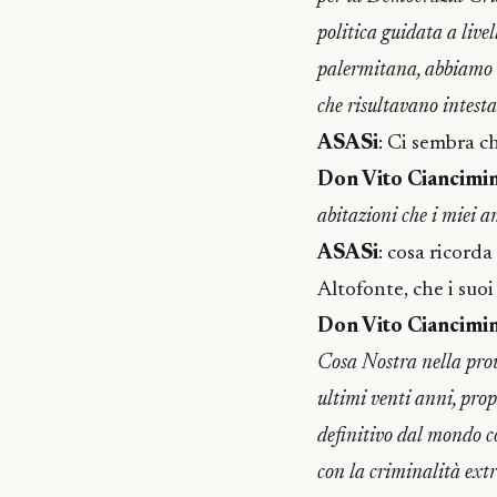
politica guidata a live
palermitana, abbiamo e
che risultavano intesta
ASASi
: Ci sembra ch
Don Vito Ciancimi
abitazioni che i miei a
ASASi
: cosa ricord
Altofonte, che i suoi
Don Vito Ciancimi
Cosa Nostra nella provi
ultimi venti anni, prop
definitivo dal mondo c
con la criminalità extr