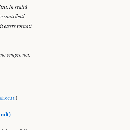
isti. In realtà
e contributi,
i essere tornati
amo sempre noi.
lice.it
)
.odt)