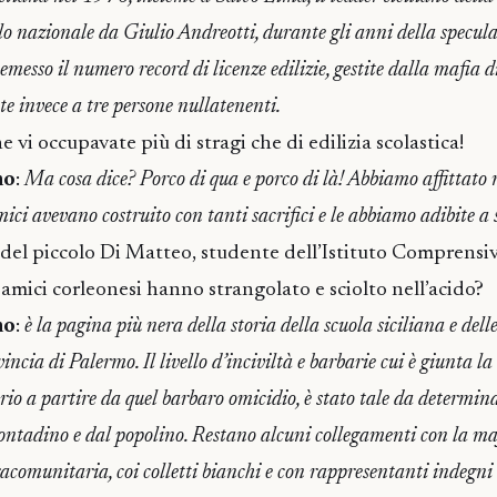
llo nazionale da Giulio Andreotti, durante gli anni della specula
messo il numero record di licenze edilizie, gestite dalla mafia 
te invece a tre persone nullatenenti.
e vi occupavate più di stragi che di edilizia scolastica!
no
:
Ma cosa dice? Porco di qua e porco di là! Abbiamo affittato 
mici avevano costruito con tanti sacrifici e le abbiamo adibite a 
a del piccolo Di Matteo, studente dell’Istituto Comprensiv
 amici corleonesi hanno strangolato e sciolto nell’acido?
no
:
è la pagina più nera della storia della scuola siciliana e dell
ncia di Palermo. Il livello d’inciviltà e barbarie cui è giunta la
rio a partire da quel barbaro omicidio, è stato tale da determina
ontadino e dal popolino. Restano alcuni collegamenti con la m
acomunitaria, coi colletti bianchi e con rappresentanti indegni 