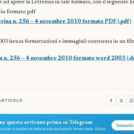
e ad aprire
la Letterina in tale formato, con il seguente li
a in formato pdf
erina n. 256 – 4 novembre 2010 formato PDF (.pdf)
03 (senza formattazioni e immagini) contenuta in un file
na n. 256 – 4 novembre 2010 formato word 2003 (.d
ARTICOLO
ome questa arrivano prima su Telegram
Unisciti 
azioni e scadenze della scuola siciliana in tempo reale. Gratis.