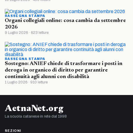
RASSEGNA STAMPA
Organi collegiali online: cosa cambia da settembre
2026
9 Luglio 2026 · 623 letture
RASSEGNA STAMPA
Sostegno: ANIEF chiede di trasformare i posti in
deroga in organico di diritto per garantire
continuità agli alunni con disabilità
1 Luglio 2026 · 910 letture
AetnaNet.org
La scuola catanese in rete dal 1998
SEZIONI