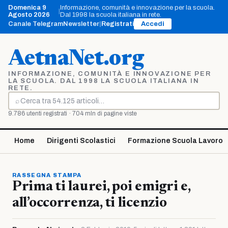
Vai
Domenica 9
Informazione, comunità e innovazione per la scuola.
|
al
Agosto 2026
Dal 1998 la scuola italiana in rete.
contenuto
Canale Telegram
Newsletter
|
Registrati
Accedi
AetnaNet.org
INFORMAZIONE, COMUNITÀ E INNOVAZIONE PER
LA SCUOLA. DAL 1998 LA SCUOLA ITALIANA IN
RETE.
⌕
Cerca
9.786 utenti registrati · 704 mln di pagine viste
Home
Dirigenti Scolastici
Formazione Scuola Lavoro
RASSEGNA STAMPA
Prima ti laurei, poi emigri e,
all’occorrenza, ti licenzio