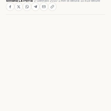
Silvana La Porta
·
2 Gennaio 2010
·
1 min di lettura
·
10.619 letture