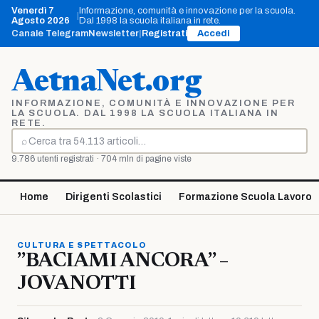
Vai
Venerdì 7
Informazione, comunità e innovazione per la scuola.
|
al
Agosto 2026
Dal 1998 la scuola italiana in rete.
contenuto
Canale Telegram
Newsletter
|
Registrati
Accedi
AetnaNet.org
INFORMAZIONE, COMUNITÀ E INNOVAZIONE PER
LA SCUOLA. DAL 1998 LA SCUOLA ITALIANA IN
RETE.
⌕
Cerca
9.786 utenti registrati · 704 mln di pagine viste
Home
Dirigenti Scolastici
Formazione Scuola Lavoro
CULTURA E SPETTACOLO
”BACIAMI ANCORA” –
JOVANOTTI