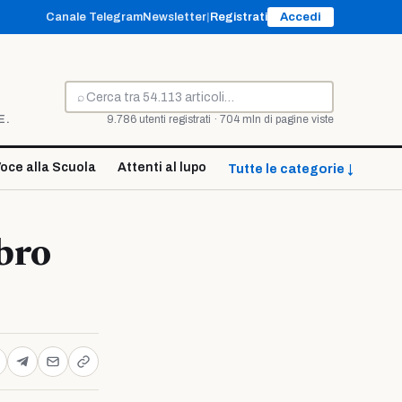
Canale Telegram
Newsletter
|
Registrati
Accedi
⌕
Cerca
E.
9.786 utenti registrati · 704 mln di pagine viste
oce alla Scuola
Attenti al lupo
Tutte le categorie ↓
ibro