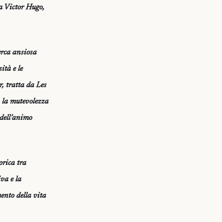
 a Victor Hugo,
cerca ansiosa
ità e le
, tratta da Les
 la mutevolezza
 dell’animo
orica tra
iva e la
ento della vita