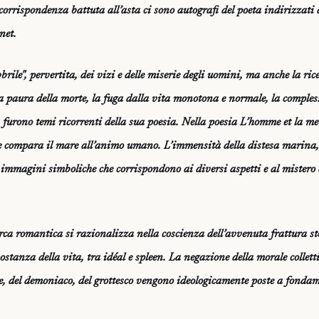
a corrispondenza battuta all’asta ci sono autografi del poeta indirizzati
net.
bbrile", pervertita, dei vizi e delle miserie degli uomini, ma anche la ri
e la paura della morte, la fuga dalla vita monotona e normale, la compless
 furono temi ricorrenti della sua poesia. Nella poesia L’homme et la mer
e compara il mare all’animo umano. L’immensità della distesa marina,
 immagini simboliche che corrispondono ai diversi aspetti e al mistero
erca romantica si razionalizza nella coscienza dell’avvenuta frattura st
sostanza della vita, tra idéal e spleen. La negazione della morale collett
, del demoniaco, del grottesco vengono ideologicamente poste a fondam