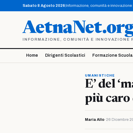
Vai
Sabato 8 Agosto 2026
|
Informazione, comunità e innovazione pe
al
contenuto
AetnaNet.or
INFORMAZIONE, COMUNITÀ E INNOVAZIONE PE
Home
Dirigenti Scolastici
Formazione Scuola
UMANISTICHE
E’ del ‘m
più caro
Maria Allo
·
26 Dicembre 2