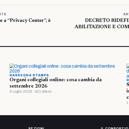
NTE
AR
e a “Privacy Center”, è
DECRETO RIDEFIN
ABILITAZIONE E CO
RASSEGNA STAMPA
Organi collegiali online: cosa cambia da
R
S
settembre 2026
i
9 Luglio 2026 · 621 letture
c
1
SEZIONI
IL CONSORZIO