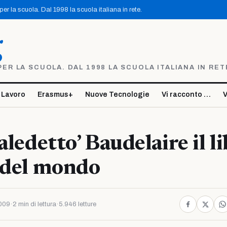
r la scuola. Dal 1998 la scuola italiana in rete.
g
R LA SCUOLA. DAL 1998 LA SCUOLA ITALIANA IN RET
 Lavoro
Erasmus+
Nuove Tecnologie
Vi racconto …
V
aledetto’ Baudelaire il l
 del mondo
009
·
2 min di lettura
·
5.946 letture