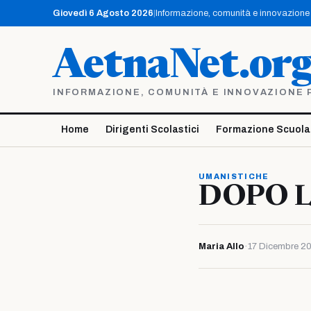
Vai
Giovedì 6 Agosto 2026
|
Informazione, comunità e innovazione p
al
contenuto
AetnaNet.or
INFORMAZIONE, COMUNITÀ E INNOVAZIONE PE
Home
Dirigenti Scolastici
Formazione Scuola
UMANISTICHE
DOPO 
Maria Allo
·
17 Dicembre 2