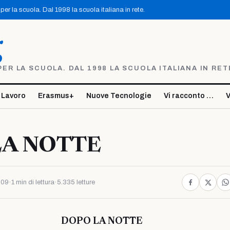
er la scuola. Dal 1998 la scuola italiana in rete.
g
R LA SCUOLA. DAL 1998 LA SCUOLA ITALIANA IN RET
 Lavoro
Erasmus+
Nuove Tecnologie
Vi racconto …
V
LA NOTTE
009
·
1 min di lettura
·
5.335 letture
DOPO LA NOTTE