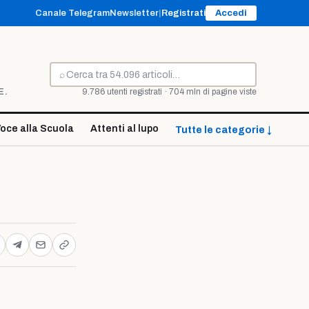
Canale Telegram
Newsletter
|
Registrati
Accedi
⌕
Cerca
E.
9.786 utenti registrati · 704 mln di pagine viste
oce alla Scuola
Attenti al lupo
Tutte le categorie ↓