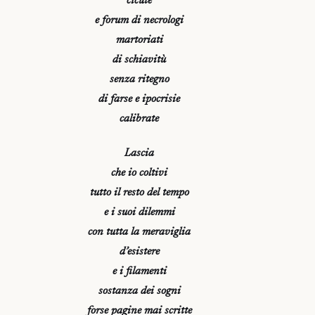
cicute
e forum di necrologi
martoriati
di schiavitù
senza ritegno
di farse e ipocrisie
calibrate
Lascia
che io coltivi
tutto il resto del tempo
e i suoi dilemmi
con tutta la meraviglia
d’esistere
e i filamenti
sostanza dei sogni
forse pagine mai scritte