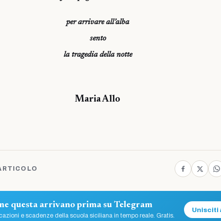
per arrivare all’alba
sento
la tragedia della notte
Maria Allo
ARTICOLO
ome questa arrivano prima su Telegram
Unisciti 
azioni e scadenze della scuola siciliana in tempo reale. Gratis.