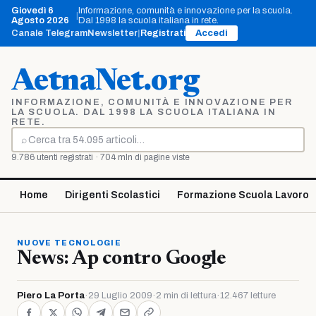
Vai
Giovedì 6
Informazione, comunità e innovazione per la scuola.
|
al
Agosto 2026
Dal 1998 la scuola italiana in rete.
contenuto
Canale Telegram
Newsletter
|
Registrati
Accedi
AetnaNet.org
INFORMAZIONE, COMUNITÀ E INNOVAZIONE PER
LA SCUOLA. DAL 1998 LA SCUOLA ITALIANA IN
RETE.
⌕
Cerca
9.786 utenti registrati · 704 mln di pagine viste
Home
Dirigenti Scolastici
Formazione Scuola Lavoro
NUOVE TECNOLOGIE
News: Ap contro Google
Piero La Porta
·
29 Luglio 2009
·
2 min di lettura
·
12.467 letture