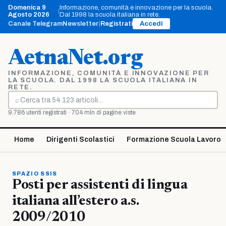
Vai
Domenica 9
Informazione, comunità e innovazione per la scuola.
|
al
Agosto 2026
Dal 1998 la scuola italiana in rete.
contenuto
Canale Telegram
Newsletter
|
Registrati
Accedi
AetnaNet.org
INFORMAZIONE, COMUNITÀ E INNOVAZIONE PER
LA SCUOLA. DAL 1998 LA SCUOLA ITALIANA IN
RETE.
⌕
Cerca
9.786 utenti registrati · 704 mln di pagine viste
Home
Dirigenti Scolastici
Formazione Scuola Lavoro
SPAZIO SSIS
Posti per assistenti di lingua
italiana all’estero a.s.
2009/2010