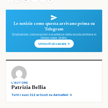
Le notizie come questa arrivano prima su
Telegram
Graduatorie, convocazioni e scadenze della scuola siciliana in
tempo reale. Gratis.
Unisciti al canale →
L'AUTORE
Patrizia Bellia
Tutti i suoi 312 articoli su AetnaNet →