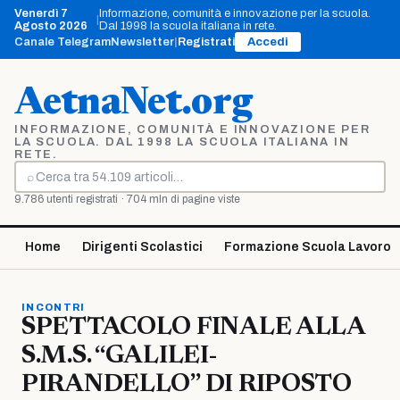
Vai
Venerdì 7
Informazione, comunità e innovazione per la scuola.
|
al
Agosto 2026
Dal 1998 la scuola italiana in rete.
contenuto
Canale Telegram
Newsletter
|
Registrati
Accedi
AetnaNet.org
INFORMAZIONE, COMUNITÀ E INNOVAZIONE PER
LA SCUOLA. DAL 1998 LA SCUOLA ITALIANA IN
RETE.
⌕
Cerca
9.786 utenti registrati · 704 mln di pagine viste
Home
Dirigenti Scolastici
Formazione Scuola Lavoro
INCONTRI
SPETTACOLO FINALE ALLA
S.M.S. “GALILEI-
PIRANDELLO” DI RIPOSTO