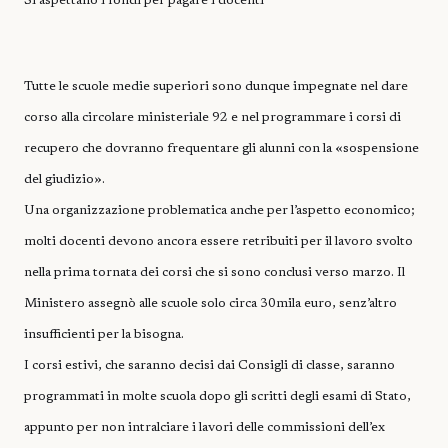
Si aspettano i fondi per pagare i docenti
Tutte le scuole medie superiori sono dunque impegnate nel dare
corso alla circolare ministeriale 92 e nel programmare i corsi di
recupero che dovranno frequentare gli alunni con la «sospensione
del giudizio».
Una organizzazione problematica anche per l’aspetto economico;
molti docenti devono ancora essere retribuiti per il lavoro svolto
nella prima tornata dei corsi che si sono conclusi verso marzo. Il
Ministero assegnò alle scuole solo circa 30mila euro, senz’altro
insufficienti per la bisogna.
I corsi estivi, che saranno decisi dai Consigli di classe, saranno
programmati in molte scuola dopo gli scritti degli esami di Stato,
appunto per non intralciare i lavori delle commissioni dell’ex