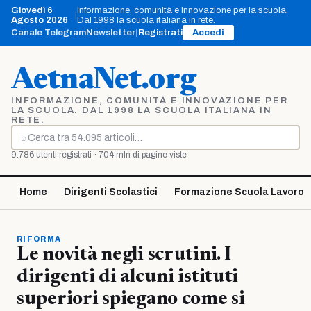
Vai
Giovedì 6
Informazione, comunità e innovazione per la scuola.
|
al
Agosto 2026
Dal 1998 la scuola italiana in rete.
contenuto
Canale Telegram
Newsletter
|
Registrati
Accedi
AetnaNet.org
INFORMAZIONE, COMUNITÀ E INNOVAZIONE PER
LA SCUOLA. DAL 1998 LA SCUOLA ITALIANA IN
RETE.
⌕
Cerca
9.786 utenti registrati · 704 mln di pagine viste
Home
Dirigenti Scolastici
Formazione Scuola Lavoro
RIFORMA
Le novità negli scrutini. I
dirigenti di alcuni istituti
superiori spiegano come si