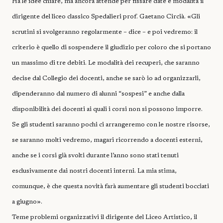
Ha le idee chiare, ma ancora attende per fissare date e modalità il
dirigente del liceo classico Spedalieri prof. Gaetano Circià. «Gli
scrutini si svolgeranno regolarmente – dice – e poi vedremo: il
criterio è quello di sospendere il giudizio per coloro che si portano
un massimo di tre debiti. Le modalità dei recuperi, che saranno
decise dal Collegio dei docenti, anche se sarò io ad organizzarli,
dipenderanno dal numero di alunni “sospesi” e anche dalla
disponibilità dei docenti ai quali i corsi non si possono imporre.
Se gli studenti saranno pochi ci arrangeremo con le nostre risorse,
se saranno molti vedremo, magari ricorrendo a docenti esterni,
anche se i corsi già svolti durante l’anno sono stati tenuti
esclusivamente dai nostri docenti interni. La mia stima,
comunque, è che questa novità farà aumentare gli studenti bocciati
a giugno».
Teme problemi organizzativi il dirigente del Liceo Artistico, il