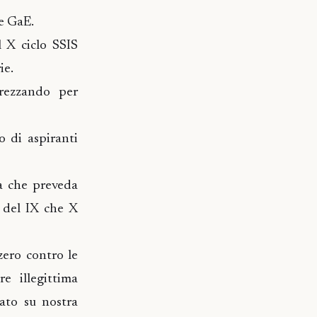
le GaE.
l X ciclo SSIS
ie.
trezzando per
 di aspiranti
a che preveda
a del IX che X
zero contro le
e illegittima
ato su nostra