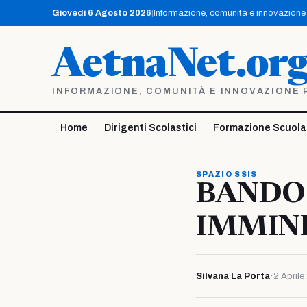
Vai
Giovedì 6 Agosto 2026
|
Informazione, comunità e innovazione p
al
contenuto
AetnaNet.or
INFORMAZIONE, COMUNITÀ E INNOVAZIONE PE
Home
Dirigenti Scolastici
Formazione Scuola
SPAZIO SSIS
BANDO 
IMMIN
Silvana La Porta
·
2 April