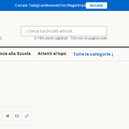
Canale Telegram
Newsletter
|
Registrati
Accedi
⌕
Cerca
E.
9.786 utenti registrati · 704 mln di pagine viste
oce alla Scuola
Attenti al lupo
Tutte le categorie ↓