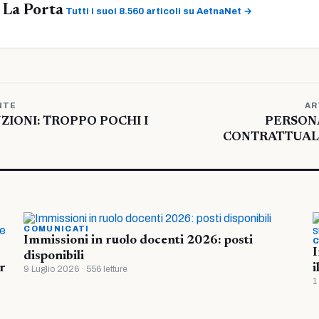
 La Porta
Tutti i suoi 8.560 articoli su AetnaNet →
NTE
AR
ZIONI: TROPPO POCHI I
PERSONA
CONTRATTUALI
COMUNICATI
Immissioni in ruolo docenti 2026: posti
C
I
disponibili
r
i
9 Luglio 2026 · 556 letture
1