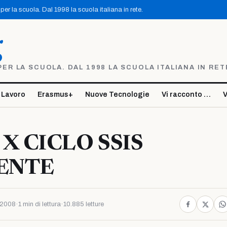
er la scuola. Dal 1998 la scuola italiana in rete.
g
R LA SCUOLA. DAL 1998 LA SCUOLA ITALIANA IN RET
 Lavoro
Erasmus+
Nuove Tecnologie
Vi racconto …
V
X CICLO SSIS
ENTE
e 2008
·
1 min di lettura
·
10.885 letture