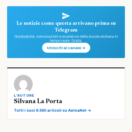
Le notizie come questa arrivano prima su
Telegram
Graduatorie, convocazioni e scadenze della scuola siciliana in
tempo reale. Gratis.
Unisciti al canale →
L'AUTORE
Silvana La Porta
Tutti i suoi 8.560 articoli su AetnaNet →