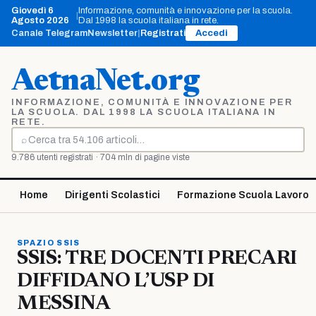
Vai
Giovedì 6
Informazione, comunità e innovazione per la scuola.
|
al
Agosto 2026
Dal 1998 la scuola italiana in rete.
contenuto
Canale Telegram
Newsletter
|
Registrati
Accedi
AetnaNet.org
INFORMAZIONE, COMUNITÀ E INNOVAZIONE PER
LA SCUOLA. DAL 1998 LA SCUOLA ITALIANA IN
RETE.
⌕
Cerca
9.786 utenti registrati · 704 mln di pagine viste
Home
Dirigenti Scolastici
Formazione Scuola Lavoro
SPAZIO SSIS
SSIS: TRE DOCENTI PRECARI
DIFFIDANO L’USP DI
MESSINA