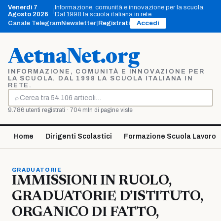
Vai
Venerdì 7
Informazione, comunità e innovazione per la scuola.
|
al
Agosto 2026
Dal 1998 la scuola italiana in rete.
contenuto
Canale Telegram
Newsletter
|
Registrati
Accedi
AetnaNet.org
INFORMAZIONE, COMUNITÀ E INNOVAZIONE PER
LA SCUOLA. DAL 1998 LA SCUOLA ITALIANA IN
RETE.
⌕
Cerca
9.786 utenti registrati · 704 mln di pagine viste
Home
Dirigenti Scolastici
Formazione Scuola Lavoro
GRADUATORIE
IMMISSIONI IN RUOLO,
GRADUATORIE D’ISTITUTO,
ORGANICO DI FATTO,