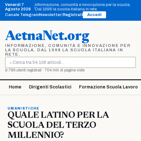
Vai
Venerdì 7
Informazione, comunità e innovazione per la scuola.
|
al
Agosto 2026
Dal 1998 la scuola italiana in rete.
contenuto
Canale Telegram
Newsletter
|
Registrati
Accedi
AetnaNet.org
INFORMAZIONE, COMUNITÀ E INNOVAZIONE PER
LA SCUOLA. DAL 1998 LA SCUOLA ITALIANA IN
RETE.
⌕
Cerca
9.786 utenti registrati · 704 mln di pagine viste
Home
Dirigenti Scolastici
Formazione Scuola Lavoro
UMANISTICHE
QUALE LATINO PER LA
SCUOLA DEL TERZO
MILLENNIO?