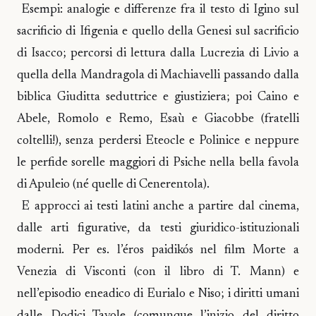
Esempi: analogie e differenze fra il testo di Igino sul
sacrificio di Ifigenia e quello della Genesi sul sacrificio
di Isacco; percorsi di lettura dalla Lucrezia di Livio a
quella della Mandragola di Machiavelli passando dalla
biblica Giuditta seduttrice e giustiziera; poi Caino e
Abele, Romolo e Remo, Esaù e Giacobbe (fratelli
coltelli!), senza perdersi Eteocle e Polinice e neppure
le perfide sorelle maggiori di Psiche nella bella favola
di Apuleio (né quelle di Cenerentola).
E approcci ai testi latini anche a partire dal cinema,
dalle arti figurative, da testi giuridico-istituzionali
moderni. Per es. l’éros paidikós nel film Morte a
Venezia di Visconti (con il libro di T. Mann) e
nell’episodio eneadico di Eurialo e Niso; i diritti umani
dalle Dodici Tavole (comunque l’inizio del diritto