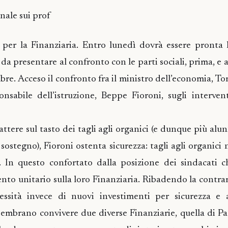
inale sui prof
per la Finanziaria. Entro lunedì dovrà essere pronta 
a presentare al confronto con le parti sociali, prima, e a
embre. Acceso il confronto fra il ministro dell’economia,
nsabile dell’istruzione, Beppe Fioroni, sugli interventi
ttere sul tasto dei tagli agli organici (e dunque più alun
sostegno), Fioroni ostenta sicurezza: tagli agli organici
 In questo confortato dalla posizione dei sindacati c
to unitario sulla loro Finanziaria. Ribadendo la contrari
essità invece di nuovi investimenti per sicurezza e a
mbrano convivere due diverse Finanziarie, quella di P