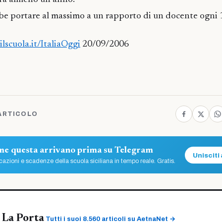
 portare al massimo a un rapporto di un docente ogni 1
lscuola.it/ItaliaOggi
20/09/2006
ARTICOLO
ome questa arrivano prima su Telegram
Unisciti 
azioni e scadenze della scuola siciliana in tempo reale. Gratis.
 La Porta
Tutti i suoi 8.560 articoli su AetnaNet →