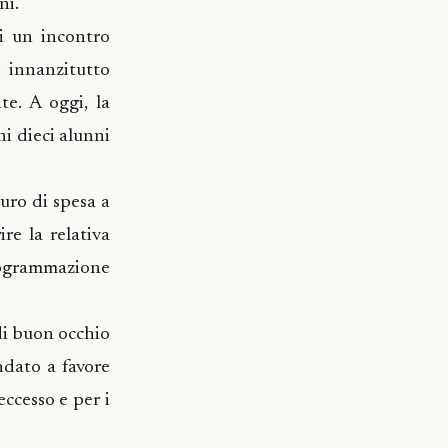
ni.
di un incontro
 innanzitutto
te. A oggi, la
ni dieci alunni
uro di spesa a
re la relativa
programmazione
di buon occhio
ndato a favore
eccesso e per i