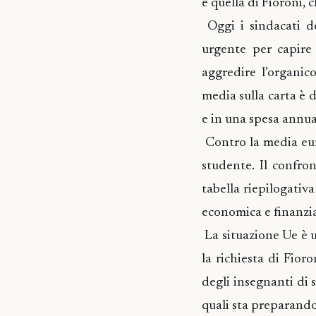
e quella di Fioroni,
Oggi i sindacati de
urgente per capire
aggredire l’organic
media sulla carta è d
e in una spesa annua
Contro la media euro
studente. Il confro
tabella riepilogati
economica e finanzia
La situazione Ue è 
la richiesta di Fior
degli insegnanti di s
quali sta preparando