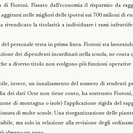
a di Fioroni. Fissato dall’economia il risparmio da rag
aggirarsi nelle migliori delle ipotesi sui 700 milioni di eur
a rivendicato la titolarità a individuare i rami infruttife
del personale resta in prima linea. Fioroni sta lavorand
zione dei dipendenti incardinati nella scuola, ne conta q
che a diverso titolo non svolgono più funzioni operative i
abile, invece, un innalzamento del numero di studenti p
ia dei dati Ocse non tiene conto, ha sostenuto Fioroni,
zone di montagna o isole) l’applicazione rigida del rap
usura di molte scuole. Una riorganizzazione delle piant
sibile, ma solo in relazione alla revisione degli ordiname
erà almeno un anno.