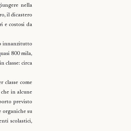
giungere nella
o, il dicastero
ri e costosi da
o innanzitutto
uasi 800 mila,
n classe: circa
er classe come
 che in alcune
porto previsto
e organiche su
nti scolastici,