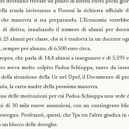
 che dovranno trovare un punto di sintesi entro pochi gior
lla scuola invieranno a Fioroni la richiesta ufficiale 
 che manovra si sta preparando. L’Economia vorrebbe
o di diritto, innalzando il numero di alunni per docen
i 25 alunni per classe, che si è tradotta in un docente og
, sempre per alunno, di 6.500 euro circa.
pea, che parla di 14,4 alunni a insegnante e di 5.595 e
nto aveva molto colpito Padoa-Schioppa, tanto da inseri
va della situazione della Ue nel Dpef, il Documento di 
ria, la carta madre della prossima manovra.
una delle motivazioni per cui Padoa-Schioppa non vede 
oni di 30 mila nuove assunzioni, con un contingente bli
ostegno. Professori, questi, che Tps tra l’altro giudica in 
 un blocco delle deroghe.