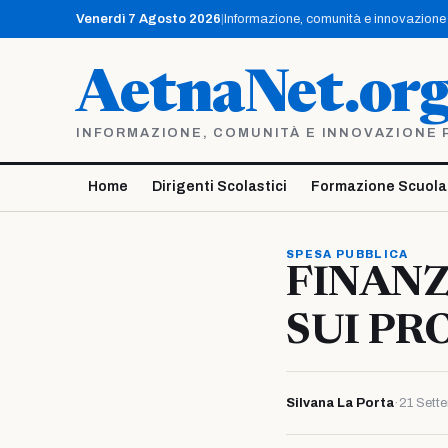
Vai
Venerdì 7 Agosto 2026
|
Informazione, comunità e innovazione p
al
contenuto
AetnaNet.or
INFORMAZIONE, COMUNITÀ E INNOVAZIONE PE
Home
Dirigenti Scolastici
Formazione Scuola
SPESA PUBBLICA
FINANZ
SUI PR
Silvana La Porta
·
21 Sett