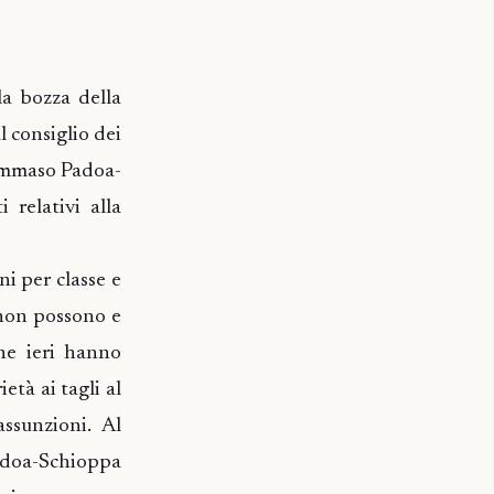
la bozza della
l consiglio dei
 Tommaso Padoa-
 relativi alla
ni per classe e
 non possono e
he ieri hanno
età ai tagli al
ssunzioni. Al
adoa-Schioppa