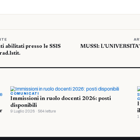
NTE
AR
i abilitati presso le SSIS
MUSSI: L’UNIVERSITA
rad.Istit.
COMUNICATI
Immissioni in ruolo docenti 2026: posti
C
I
disponibili
r
i
9 Luglio 2026 · 564 letture
1