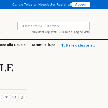
Canale Telegram
Newsletter
|
Registrati
Accedi
⌕
Cerca
E.
9.786 utenti registrati · 704 mln di pagine viste
oce alla Scuola
Attenti al lupo
Tutte le categorie ↓
ALE