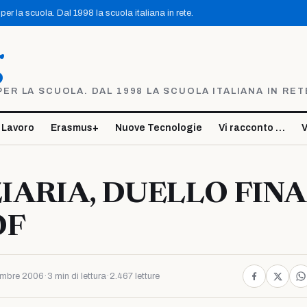
er la scuola. Dal 1998 la scuola italiana in rete.
g
R LA SCUOLA. DAL 1998 LA SCUOLA ITALIANA IN RET
 Lavoro
Erasmus+
Nuove Tecnologie
Vi racconto …
V
IARIA, DUELLO FIN
OF
embre 2006
·
3 min di lettura
·
2.467 letture