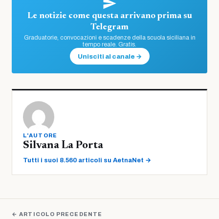
Le notizie come questa arrivano prima su
Telegram
Graduatorie, convocazioni e scadenze della scuola siciliana in
tempo reale. Gratis.
Unisciti al canale →
L'AUTORE
Silvana La Porta
Tutti i suoi 8.560 articoli su AetnaNet →
← ARTICOLO PRECEDENTE