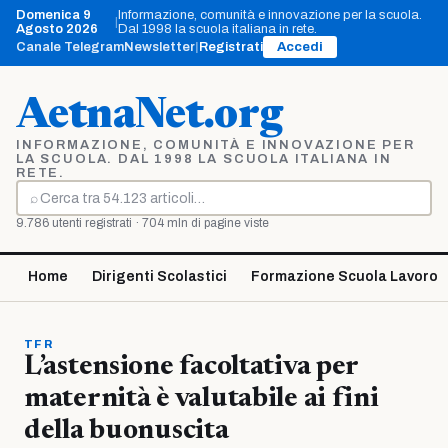
Vai
Domenica 9
Informazione, comunità e innovazione per la scuola.
|
al
Agosto 2026
Dal 1998 la scuola italiana in rete.
contenuto
Canale Telegram
Newsletter
|
Registrati
Accedi
AetnaNet.org
INFORMAZIONE, COMUNITÀ E INNOVAZIONE PER
LA SCUOLA. DAL 1998 LA SCUOLA ITALIANA IN
RETE.
⌕
Cerca
9.786 utenti registrati · 704 mln di pagine viste
Home
Dirigenti Scolastici
Formazione Scuola Lavoro
TFR
L’astensione facoltativa per
maternità è valutabile ai fini
della buonuscita