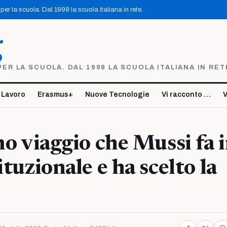
er la scuola. Dal 1998 la scuola italiana in rete.
g
R LA SCUOLA. DAL 1998 LA SCUOLA ITALIANA IN RET
 Lavoro
Erasmus+
Nuove Tecnologie
Vi racconto …
V
imo viaggio che Mussi fa 
ituzionale e ha scelto la