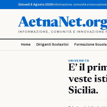
Vai
Giovedì 6 Agosto 2026
|
Informazione, comunità e innovazione p
al
contenuto
AetnaNet.or
INFORMAZIONE, COMUNITÀ E INNOVAZIONE PE
Home
Dirigenti Scolastici
Formazione Scuola
UNIVERSITÀ
E’ il pr
veste ist
Sicilia.