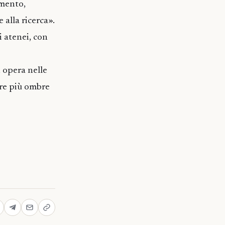
emento,
 alla ricerca».
i atenei, con
i opera nelle
ere più ombre