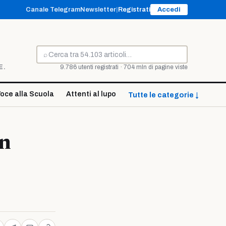
Canale Telegram
Newsletter
|
Registrati
Accedi
⌕
Cerca
E.
9.786 utenti registrati · 704 mln di pagine viste
oce alla Scuola
Attenti al lupo
Tutte le categorie ↓
in