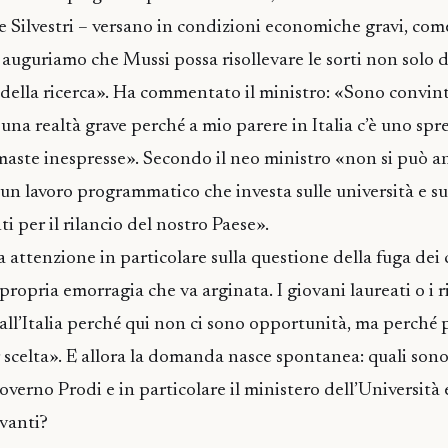
 Silvestri – versano in condizioni economiche gravi, come
Ci auguriamo che Mussi possa risollevare le sorti non solo d
della ricerca». Ha commentato il ministro: «Sono convint
una realtà grave perché a mio parere in Italia c’è uno spre
imaste inespresse». Secondo il neo ministro «non si può a
un lavoro programmatico che investa sulle università e sul
ti per il rilancio del nostro Paese».
 attenzione in particolare sulla questione della fuga dei c
propria emorragia che va arginata. I giovani laureati o i 
ll’Italia perché qui non ci sono opportunità, ma perché 
r scelta». E allora la domanda nasce spontanea: quali sono
verno Prodi e in particolare il ministero dell’Università e
vanti?