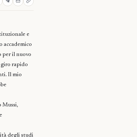
tituzionale e
ndo accademico
o per il nuovo
 giro rapido
ti. Il mio
bbe
o Mussi,
e
ità degli studi