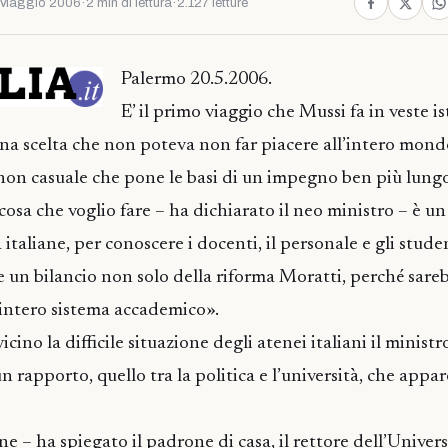
 Maggio 2006
·
2 min di lettura
·
2.127 letture
Palermo 20.5.2006.
E’ il primo viaggio che Mussi fa in veste is
. Una scelta che non poteva non far piacere all’intero mo
a non casuale che pone le basi di un impegno ben più lung
osa che voglio fare – ha dichiarato il neo ministro – è un
 italiane, per conoscere i docenti, il personale e gli studen
re un bilancio non solo della riforma Moratti, perché sare
’intero sistema accademico».
cino la difficile situazione degli atenei italiani il ministr
n rapporto, quello tra la politica e l’università, che appar
ane – ha spiegato il padrone di casa, il rettore dell’Univers