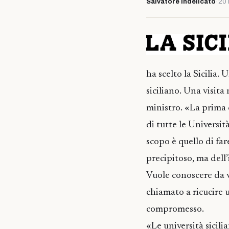
Salvatore Indelicato
·
20
ha scelto la Sicilia
siciliano. Una visit
ministro. «La prima c
di tutte le Università
scopo è quello di fa
precipitoso, ma dell
Vuole conoscere da vi
chiamato a ricucire u
compromesso.
«Le università sicili