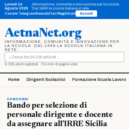
Vai
Lunedì 10
Informazione, comunità e innovazione per la scuola.
|
al
Agosto 2026
Dal 1998 la scuola italiana in rete.
contenuto
Canale Telegram
Newsletter
|
Registrati
Accedi
AetnaNet.org
INFORMAZIONE, COMUNITÀ E INNOVAZIONE PER
LA SCUOLA. DAL 1998 LA SCUOLA ITALIANA IN
RETE.
⌕
Cerca
9.786 utenti registrati · 704 mln di pagine viste
Home
Dirigenti Scolastici
Formazione Scuola Lavoro
CONCORSI
Bando per selezione di
personale dirigente e docente
da assegnare all’IRRE Sicilia