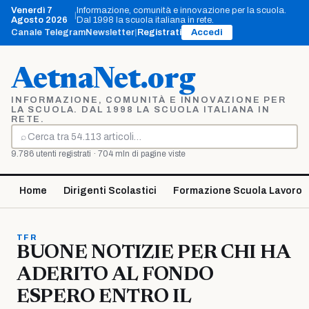
Vai
Venerdì 7
Informazione, comunità e innovazione per la scuola.
|
al
Agosto 2026
Dal 1998 la scuola italiana in rete.
contenuto
Canale Telegram
Newsletter
|
Registrati
Accedi
AetnaNet.org
INFORMAZIONE, COMUNITÀ E INNOVAZIONE PER
LA SCUOLA. DAL 1998 LA SCUOLA ITALIANA IN
RETE.
⌕
Cerca
9.786 utenti registrati · 704 mln di pagine viste
Home
Dirigenti Scolastici
Formazione Scuola Lavoro
TFR
BUONE NOTIZIE PER CHI HA
ADERITO AL FONDO
ESPERO ENTRO IL