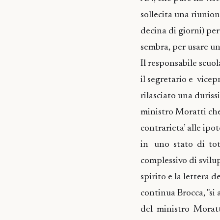
sollecita una riunio
decina di giorni) pe
sembra, per usare un
Il responsabile scu
il segretario e vice
rilasciato una duris
ministro Moratti ch
contrarieta’ alle ip
in uno stato di tot
complessivo di svil
spirito e la lettera 
continua Brocca, "si 
del ministro Moratt