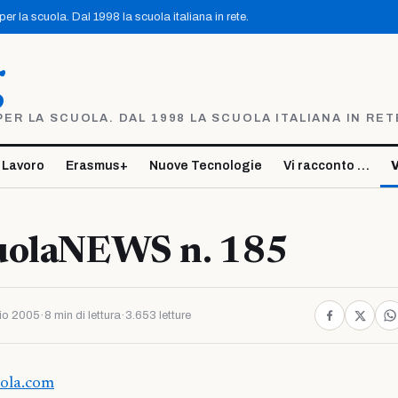
r la scuola. Dal 1998 la scuola italiana in rete.
g
R LA SCUOLA. DAL 1998 LA SCUOLA ITALIANA IN RET
 Lavoro
Erasmus+
Nuove Tecnologie
Vi racconto …
V
uolaNEWS n. 185
io 2005
·
8 min di lettura
·
3.653 letture
uola.com