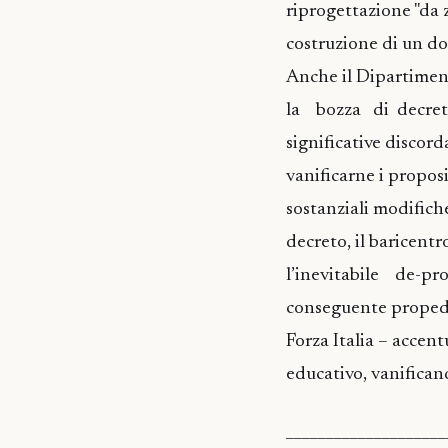
riprogettazione "da 
costruzione di un do
Anche il Dipartimento
la bozza di decreto
significative disco
vanificarne i propo
sostanziali modifich
decreto, il baricentr
l’inevitabile de-pr
conseguente propede
Forza Italia – accent
educativo, vanifican
____________________