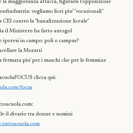
e la maggioranza attacca, figurarsi l’opposizione
nfindustria: vogliamo licei piu’ "vocazionali"
 CEI contro la "banalizzazione liceale"
a il Ministero ha fatto autogol
e ipotesi in campo: poli o campus?
cellare la Moratti
a fermata piu’ per i maschi che per le femmine
oscuolaFOCUS clicca qui:
ola.com/focus
uttoscuola.com:
le il divario tra donne e uomini
.tuttoscuola.com