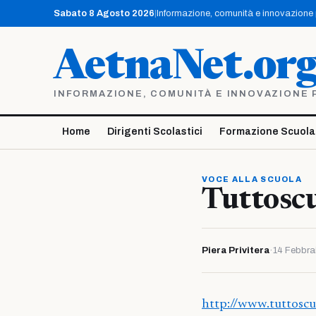
Vai
Sabato 8 Agosto 2026
|
Informazione, comunità e innovazione pe
al
contenuto
AetnaNet.or
INFORMAZIONE, COMUNITÀ E INNOVAZIONE PE
Home
Dirigenti Scolastici
Formazione Scuola
VOCE ALLA SCUOLA
Tuttosc
Piera Privitera
·
14 Febbra
http://www.tuttosc