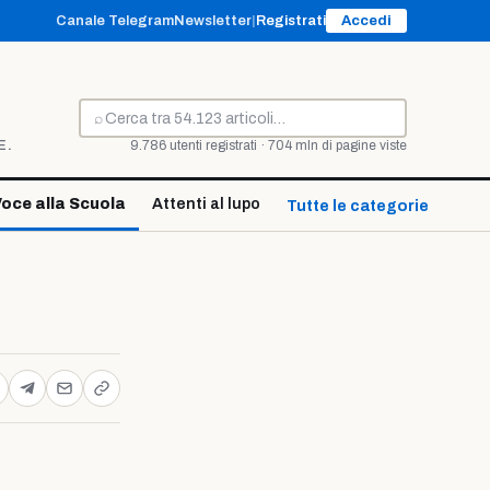
Canale Telegram
Newsletter
|
Registrati
Accedi
⌕
Cerca
E.
9.786 utenti registrati · 704 mln di pagine viste
oce alla Scuola
Attenti al lupo
Tutte le categorie ↓