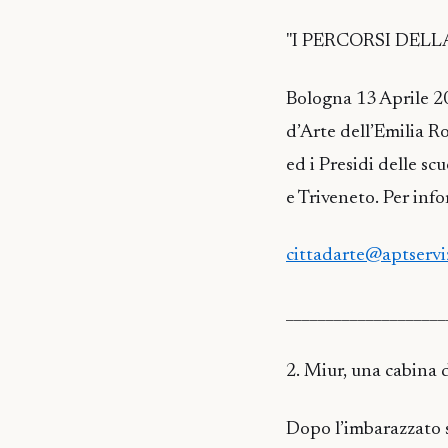
"I PERCORSI DEL
Bologna 13 Aprile 20
d’Arte dell’Emilia Ro
ed i Presidi delle s
e Triveneto. Per inf
cittadarte@aptservi
____________________
2. Miur, una cabina d
Dopo l’imbarazzato s