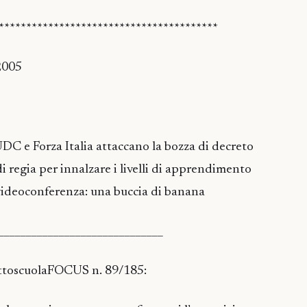
****************************************
2005
UDC e Forza Italia attaccano la bozza di decreto
i regia per innalzare i livelli di apprendimento
videoconferenza: una buccia di banana
______________________________
TuttoscuolaFOCUS n. 89/185: