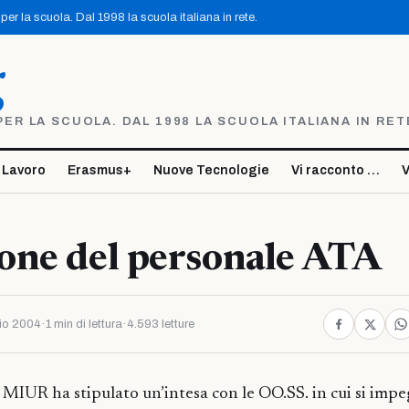
er la scuola. Dal 1998 la scuola italiana in rete.
g
R LA SCUOLA. DAL 1998 LA SCUOLA ITALIANA IN RET
 Lavoro
Erasmus+
Nuove Tecnologie
Vi racconto …
V
one del personale ATA
io 2004
·
1 min di lettura
·
4.593 letture
l MIUR ha stipulato un’intesa con le OO.SS. in cui si impe