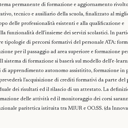
stema permanente di formazione e aggiornamento rivolto 
ivo, tecnico e ausiliario della scuola, finalizzato al migl
ppo delle professionalità esistenti e alla qualificazione e
la funzionalità dell’insieme dei servizi scolastici. In parti
tre tipologie di percorsi formativi del personale ATA: for
azione per il passaggio ad area superiore e formazione per
. Il sistema di formazione si baserà sul modello dell’e-lear
 di apprendimento autonomo assistitito, formazione in 
 prevederà l’acquisizione di crediti formativi da parte del 
uale dei risultati ed il rilascio di un attestato. La definiz
mazione delle attività ed il monitoraggio dei corsi sarann
ionale paritetica istituita tra MIUR e OO.SS. (da Innov