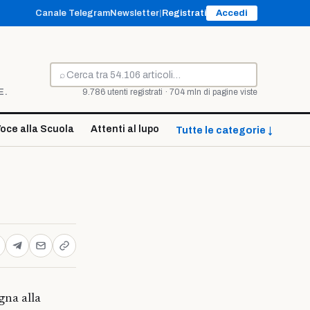
Canale Telegram
Newsletter
|
Registrati
Accedi
⌕
Cerca
E.
9.786 utenti registrati · 704 mln di pagine viste
oce alla Scuola
Attenti al lupo
Tutte le categorie ↓
gna alla