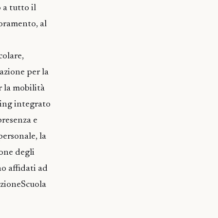
a tutto il
ioramento, al
colare,
mazione per la
 la mobilità
ning integrato
presenza e
personale, la
ione degli
o affidati ad
azioneScuola