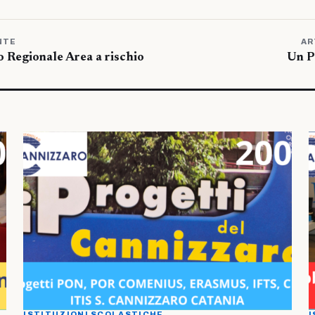
NTE
AR
o Regionale Area a rischio
Un Pc
ISTITUZIONI SCOLASTICHE
I