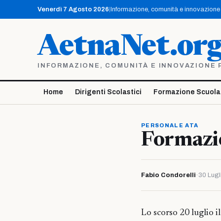
Vai
Venerdì 7 Agosto 2026
|
Informazione, comunità e innovazione p
al
contenuto
AetnaNet.or
INFORMAZIONE, COMUNITÀ E INNOVAZIONE PE
Home
Dirigenti Scolastici
Formazione Scuola
PERSONALE ATA
Formazi
Fabio Condorelli
·
30 Lugl
Lo scorso 20 luglio i