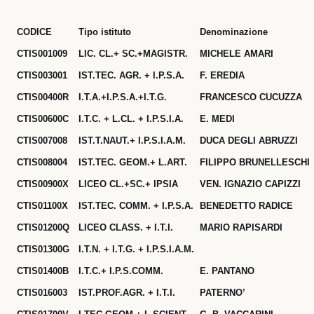
CODICE
Tipo istituto
Denominazione
CTIS001009
LIC. CL.+ SC.+MAGISTR.
MICHELE AMARI
CTIS003001
IST.TEC. AGR. + I.P.S.A.
F. EREDIA
CTIS00400R
I.T.A.+I.P.S.A.+I.T.G.
FRANCESCO CUCUZZA
CTIS00600C
I.T.C. + L.CL. + I.P.S.I.A.
E. MEDI
CTIS007008
IST.T.NAUT.+ I.P.S.I.A.M.
DUCA DEGLI ABRUZZI
CTIS008004
IST.TEC. GEOM.+ L.ART.
FILIPPO BRUNELLESCHI
CTIS00900X
LICEO CL.+SC.+ IPSIA
VEN. IGNAZIO CAPIZZI
CTIS01100X
IST.TEC. COMM. + I.P.S.A.
BENEDETTO RADICE
CTIS01200Q
LICEO CLASS. + I.T.I.
MARIO RAPISARDI
CTIS01300G
I.T.N. + I.T.G. + I.P.S.I.A.M.
CTIS01400B
I.T.C.+ I.P.S.COMM.
E. PANTANO
CTIS016003
IST.PROF.AGR. + I.T.I.
PATERNO’