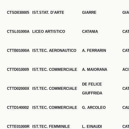
CTSD030005
IST.STAT. D’ARTE
GIARRE
GI
CTSL01000A
LICEO ARTISTICO
CATANIA
CA
CTTB01000A
IST.TEC. AERONAUTICO
A. FERRARIN
CA
CTTD010009
IST.TEC. COMMERCIALE
A. MAIORANA
AC
DE FELICE
CTTD02000X
IST.TEC. COMMERCIALE
CA
GIUFFRIDA
CTTD140002
IST.TEC. COMMERCIALE
G. ARCOLEO
CA
CTTE01000R
IST.TEC. FEMMINILE
L. EINAUDI
CA