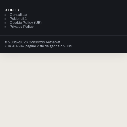
UTILITY
Contattaci
Pubblicità
Cookie Policy (UE)
Privacy Policy
© 2002–2026 Consorzio AetnaNet
704.914.947 pagine viste da gennaio 2002