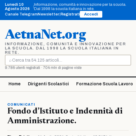
Vai
Lunedì 10
Informazione, comunità e innovazione per la scuola.
|
al
Agosto 2026
Dal 1998 la scuola italiana in rete.
contenuto
Canale Telegram
Newsletter
|
Registrati
Accedi
AetnaNet.org
INFORMAZIONE, COMUNITÀ E INNOVAZIONE PER
LA SCUOLA. DAL 1998 LA SCUOLA ITALIANA IN
RETE.
⌕
Cerca
9.786 utenti registrati · 704 mln di pagine viste
Home
Dirigenti Scolastici
Formazione Scuola Lavoro
COMUNICATI
Fondo d’Istituto e Indennità di
Amministrazione.