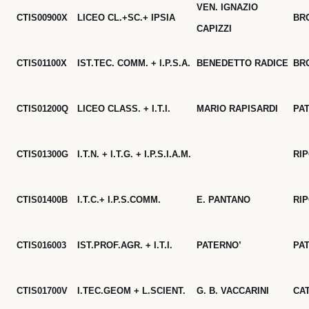
VEN. IGNAZIO
CTIS00900X
LICEO CL.+SC.+ IPSIA
BR
CAPIZZI
CTIS01100X
IST.TEC. COMM. + I.P.S.A.
BENEDETTO RADICE
BR
CTIS01200Q
LICEO CLASS. + I.T.I.
MARIO RAPISARDI
PA
CTIS01300G
I.T.N. + I.T.G. + I.P.S.I.A.M.
RI
CTIS01400B
I.T.C.+ I.P.S.COMM.
E. PANTANO
RI
CTIS016003
IST.PROF.AGR. + I.T.I.
PATERNO’
PA
CTIS01700V
I.TEC.GEOM + L.SCIENT.
G. B. VACCARINI
CA