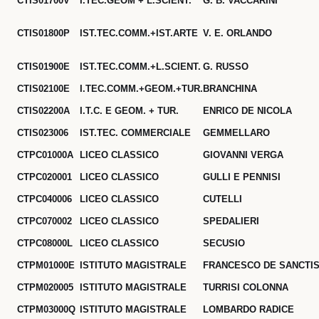
CTIS01700V
I.TEC.GEOM + L.SCIENT.
G. B. VACCARINI
CTIS01800P
IST.TEC.COMM.+IST.ARTE
V. E. ORLANDO
CTIS01900E
IST.TEC.COMM.+L.SCIENT.
G. RUSSO
CTIS02100E
I.TEC.COMM.+GEOM.+TUR.
BRANCHINA
CTIS02200A
I.T.C. E GEOM. + TUR.
ENRICO DE NICOLA
CTIS023006
IST.TEC. COMMERCIALE
GEMMELLARO
CTPC01000A
LICEO CLASSICO
GIOVANNI VERGA
CTPC020001
LICEO CLASSICO
GULLI E PENNISI
CTPC040006
LICEO CLASSICO
CUTELLI
CTPC070002
LICEO CLASSICO
SPEDALIERI
CTPC08000L
LICEO CLASSICO
SECUSIO
CTPM01000E
ISTITUTO MAGISTRALE
FRANCESCO DE SANCTI
CTPM020005
ISTITUTO MAGISTRALE
TURRISI COLONNA
CTPM03000Q
ISTITUTO MAGISTRALE
LOMBARDO RADICE