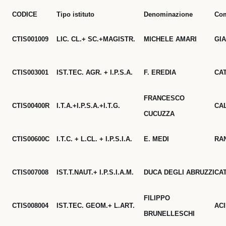
CODICE
Tipo istituto
Denominazione
Co
CTIS001009
LIC. CL.+ SC.+MAGISTR.
MICHELE AMARI
GI
CTIS003001
IST.TEC. AGR. + I.P.S.A.
F. EREDIA
CA
FRANCESCO
CTIS00400R
I.T.A.+I.P.S.A.+I.T.G.
CA
CUCUZZA
CTIS00600C
I.T.C. + L.CL. + I.P.S.I.A.
E. MEDI
RA
CTIS007008
IST.T.NAUT.+ I.P.S.I.A.M.
DUCA DEGLI ABRUZZI
CA
FILIPPO
CTIS008004
IST.TEC. GEOM.+ L.ART.
AC
BRUNELLESCHI