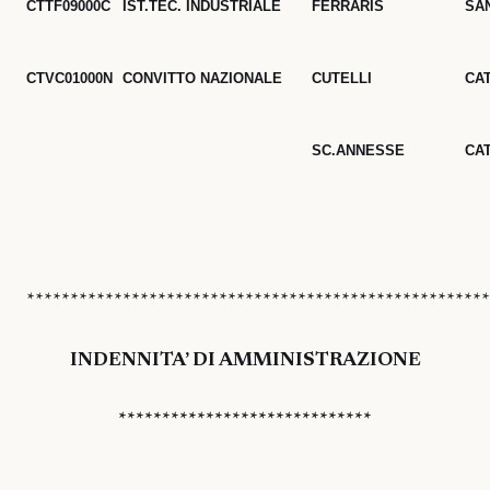
CTTF09000C
IST.TEC. INDUSTRIALE
FERRARIS
SA
CTVC01000N
CONVITTO NAZIONALE
CUTELLI
CA
SC.ANNESSE
CA
*****************************************************
INDENNITA’ DI AMMINISTRAZIONE
*****************************