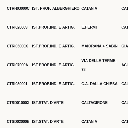
CTRH03000C
IST. PROF. ALBERGHIERO
CATANIA
CA
CTRI020009
IST.PROF.IND. E ARTIG.
E.FERMI
CA
CTRI03000X
IST.PROF.IND. E ARTIG.
MAIORANA + SABIN
GI
VIA DELLE TERME,
CTRI07000A
IST.PROF.IND. E ARTIG.
AC
78
CTRI080001
IST.PROF.IND. E ARTIG.
C.A. DALLA CHIESA
CA
CTSD01000X
IST.STAT. D’ARTE
CALTAGIRONE
CA
CTSD02000E
IST.STAT. D’ARTE
CATANIA
CA