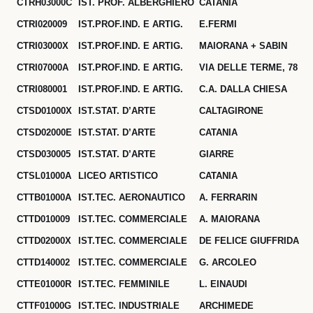
CTRH03000C
IST. PROF. ALBERGHIERO
CATANIA
CTRI020009
IST.PROF.IND. E ARTIG.
E.FERMI
CTRI03000X
IST.PROF.IND. E ARTIG.
MAIORANA + SABIN
CTRI07000A
IST.PROF.IND. E ARTIG.
VIA DELLE TERME, 78
CTRI080001
IST.PROF.IND. E ARTIG.
C.A. DALLA CHIESA
CTSD01000X
IST.STAT. D’ARTE
CALTAGIRONE
CTSD02000E
IST.STAT. D’ARTE
CATANIA
CTSD030005
IST.STAT. D’ARTE
GIARRE
CTSL01000A
LICEO ARTISTICO
CATANIA
CTTB01000A
IST.TEC. AERONAUTICO
A. FERRARIN
CTTD010009
IST.TEC. COMMERCIALE
A. MAIORANA
CTTD02000X
IST.TEC. COMMERCIALE
DE FELICE GIUFFRIDA
CTTD140002
IST.TEC. COMMERCIALE
G. ARCOLEO
CTTE01000R
IST.TEC. FEMMINILE
L. EINAUDI
CTTF01000G
IST.TEC. INDUSTRIALE
ARCHIMEDE