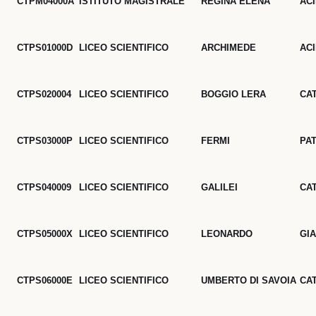
CTPM04000A
ISTITUTO MAGISTRALE
REGINA ELENA
AC
CTPS01000D
LICEO SCIENTIFICO
ARCHIMEDE
AC
CTPS020004
LICEO SCIENTIFICO
BOGGIO LERA
CA
CTPS03000P
LICEO SCIENTIFICO
FERMI
PA
CTPS040009
LICEO SCIENTIFICO
GALILEI
CA
CTPS05000X
LICEO SCIENTIFICO
LEONARDO
GI
CTPS06000E
LICEO SCIENTIFICO
UMBERTO DI SAVOIA
CA