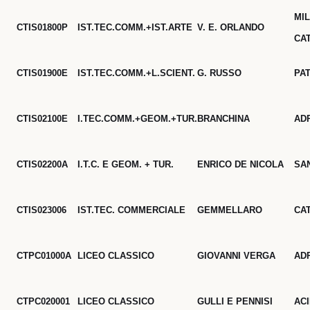
MIL
CTIS01800P
IST.TEC.COMM.+IST.ARTE
V. E. ORLANDO
CA
CTIS01900E
IST.TEC.COMM.+L.SCIENT.
G. RUSSO
PA
CTIS02100E
I.TEC.COMM.+GEOM.+TUR.
BRANCHINA
AD
CTIS02200A
I.T.C. E GEOM. + TUR.
ENRICO DE NICOLA
SA
CTIS023006
IST.TEC. COMMERCIALE
GEMMELLARO
CA
CTPC01000A
LICEO CLASSICO
GIOVANNI VERGA
AD
CTPC020001
LICEO CLASSICO
GULLI E PENNISI
AC