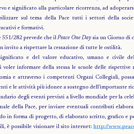
evo e significato alla particolare ricorrenza, ad adoperar
ilizzare sul tema della Pace tutti i settori della societ
ducativi e formativi.
e 551/282 prevede che il
Peace One Day
sia un Giorno di c
 invito a rispettare la cessazione di tutte le ostilità.
gnificato e del valore educativo, umano e civile dell’
 voler informare della stessa le scuole delle rispettive 
omia e attraverso i competenti Organi Collegiali, poss
enti e le attività più idonee a sostegno dell’importante ri
endario degli eventi previsti a livello mondiale per la cel
ale della Pace, per inviare eventuali contributi elaborat
do in forma di progetto, di elaborato scritto, grafico e p
, è possibile visionare il sito internet:
http://www.peac