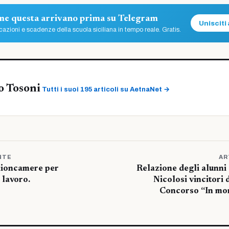
ome questa arrivano prima su Telegram
Unisciti 
azioni e scadenze della scuola siciliana in tempo reale. Gratis.
o Tosoni
Tutti i suoi 195 articoli su AetnaNet →
NTE
AR
ioncamere per
Relazione degli alunni 
 lavoro.
Nicolosi vincitori
Concorso “In mon