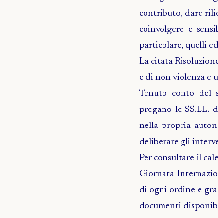
contributo, dare rili
coinvolgere e sensib
particolare, quelli e
La citata Risoluzion
e di non violenza e un
Tenuto conto del si
pregano le SS.LL. di
nella propria auton
deliberare gli interv
Per consultare il cal
Giornata Internazion
di ogni ordine e gra
documenti disponibili