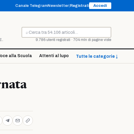
Canale Telegram
Newsletter
|
Registrati
Accedi
⌕
Cerca
E.
9.786 utenti registrati · 704 mln di pagine viste
oce alla Scuola
Attenti al lupo
Tutte le categorie ↓
rnata