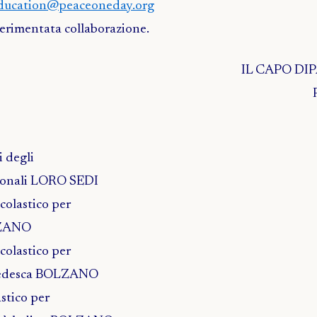
ducation@peaceoneday.org
sperimentata collaborazione.
IL CAPO D
i degli
egionali LORO SEDI
colastico per
LZANO
colastico per
a tedesca BOLZANO
stico per