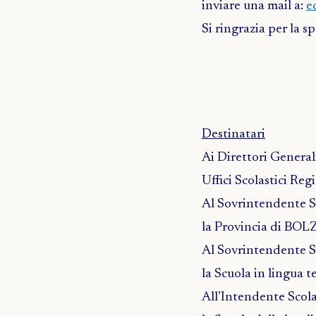
inviare una mail a:
e
Si ringrazia per la 
Destinatari
Ai Direttori General
Uffici Scolastici R
Al Sovrintendente S
la Provincia di BO
Al Sovrintendente S
la Scuola in lingu
All’Intendente Scola