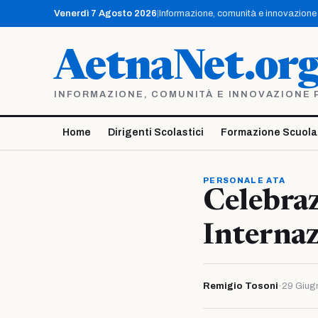
Vai
Venerdì 7 Agosto 2026
|
Informazione, comunità e innovazione p
al
contenuto
AetnaNet.or
INFORMAZIONE, COMUNITÀ E INNOVAZIONE PE
Home
Dirigenti Scolastici
Formazione Scuola
PERSONALE ATA
Celebraz
Internaz
Remigio Tosoni
·
29 Giug