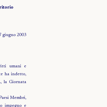
ritorio
7 giugno 2003
ritti umani e
te ha indetto,
.
, la Giornata
 Paesi Membri,
rio impegno e