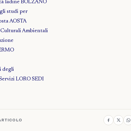
alità ladine BOLZANO
li studi per
Aosta AOSTA
 Culturali Ambientali
uzione
ALERMO
i degli
i Servizi LORO SEDI
ARTICOLO