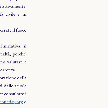
si attivamente,
à civile e, in
essate il fuoco
iniziativa, si
realtà, perché,
ano valutare e
correnza.
ebrazione della
i dalle scuole
er consultare i
eoneday.org
o