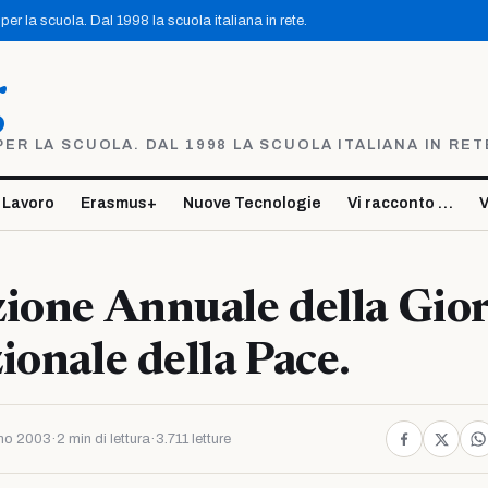
er la scuola. Dal 1998 la scuola italiana in rete.
g
R LA SCUOLA. DAL 1998 LA SCUOLA ITALIANA IN RET
 Lavoro
Erasmus+
Nuove Tecnologie
Vi racconto …
V
ione Annuale della Gio
ionale della Pace.
no 2003
·
2 min di lettura
·
3.711 letture