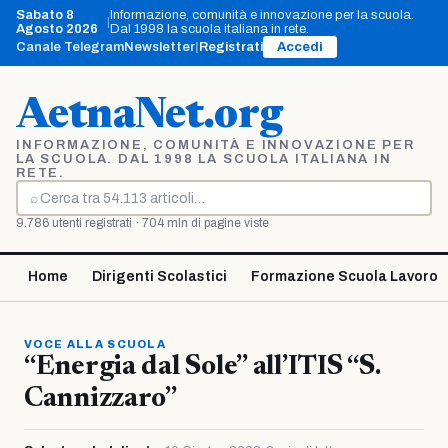
Vai
Sabato 8
Informazione, comunità e innovazione per la scuola.
|
al
Agosto 2026
Dal 1998 la scuola italiana in rete.
contenuto
Canale Telegram
Newsletter
|
Registrati
Accedi
AetnaNet.org
INFORMAZIONE, COMUNITÀ E INNOVAZIONE PER
LA SCUOLA. DAL 1998 LA SCUOLA ITALIANA IN
RETE.
⌕
Cerca
9.786 utenti registrati · 704 mln di pagine viste
Home
Dirigenti Scolastici
Formazione Scuola Lavoro
VOCE ALLA SCUOLA
“Energia dal Sole” all’ITIS “S.
Cannizzaro”