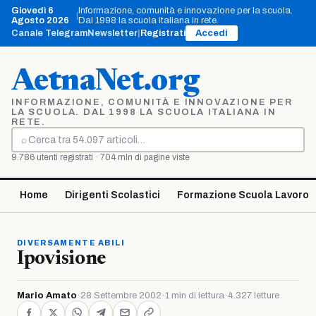
Vai
Giovedì 6
Informazione, comunità e innovazione per la scuola.
|
al
Agosto 2026
Dal 1998 la scuola italiana in rete.
contenuto
Canale Telegram
Newsletter
|
Registrati
Accedi
AetnaNet.org
INFORMAZIONE, COMUNITÀ E INNOVAZIONE PER
LA SCUOLA. DAL 1998 LA SCUOLA ITALIANA IN
RETE.
⌕
Cerca
9.786 utenti registrati · 704 mln di pagine viste
Home
Dirigenti Scolastici
Formazione Scuola Lavoro
DIVERSAMENTE ABILI
Ipovisione
Mario Amato
·
28 Settembre 2002
·
1 min di lettura
·
4.327 letture