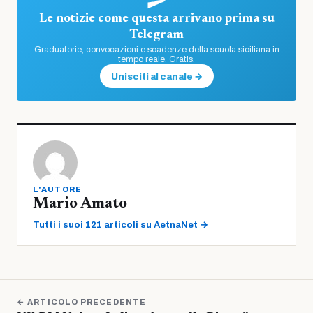
Le notizie come questa arrivano prima su
Telegram
Graduatorie, convocazioni e scadenze della scuola siciliana in
tempo reale. Gratis.
Unisciti al canale →
L'AUTORE
Mario Amato
Tutti i suoi 121 articoli su AetnaNet →
← ARTICOLO PRECEDENTE