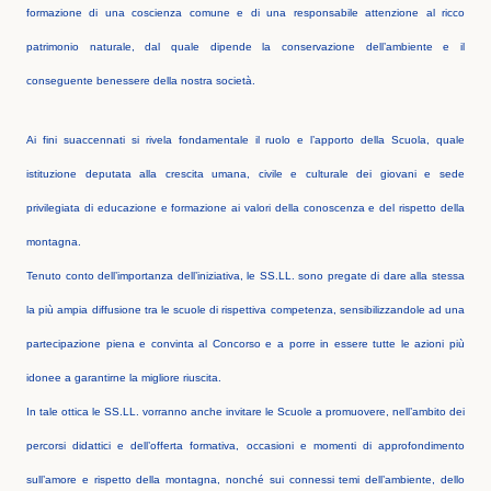
formazione di una coscienza comune e di una responsabile attenzione al ricco
patrimonio naturale, dal quale dipende la conservazione dell’ambiente e il
conseguente benessere della nostra società.
Ai fini suaccennati si rivela fondamentale il ruolo e l’apporto della Scuola, quale
istituzione deputata alla crescita umana, civile e culturale dei giovani e sede
privilegiata di educazione e formazione ai valori della conoscenza e del rispetto della
montagna.
Tenuto conto dell’importanza dell’iniziativa, le SS.LL. sono pregate di dare alla stessa
la più ampia diffusione tra le scuole di rispettiva competenza, sensibilizzandole ad una
partecipazione piena e convinta al Concorso e a porre in essere tutte le azioni più
idonee a garantirne la migliore riuscita.
In tale ottica le SS.LL. vorranno anche invitare le Scuole a promuovere, nell’ambito dei
percorsi didattici e dell’offerta formativa, occasioni e momenti di approfondimento
sull’amore e rispetto della montagna, nonché sui connessi temi dell’ambiente, dello