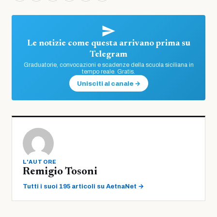
Le notizie come questa arrivano prima su
Telegram
Graduatorie, convocazioni e scadenze della scuola siciliana in
tempo reale. Gratis.
Unisciti al canale →
L'AUTORE
Remigio Tosoni
Tutti i suoi 195 articoli su AetnaNet →