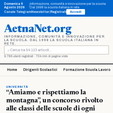
Vai
Domenica 9
Informazione, comunità e innovazione per la scuola.
|
al
Agosto 2026
Dal 1998 la scuola italiana in rete.
contenuto
Canale Telegram
Newsletter
|
Registrati
Accedi
AetnaNet.org
INFORMAZIONE, COMUNITÀ E INNOVAZIONE PER
LA SCUOLA. DAL 1998 LA SCUOLA ITALIANA IN
RETE.
⌕
Cerca
9.786 utenti registrati · 704 mln di pagine viste
Home
Dirigenti Scolastici
Formazione Scuola Lavoro
UNIVERSITÀ
“Amiamo e rispettiamo la
montagna”, un concorso rivolto
alle classi delle scuole di ogni