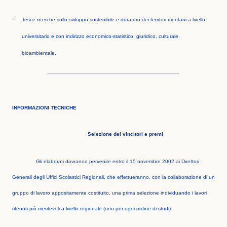
·
tesi e ricerche sullo sviluppo sostenibile e duraturo dei territori montani a livello
universitario e con indirizzo economico-statistico, giuridico, culturale,
bioambientale.
INFORMAZIONI TECNICHE
Selezione dei vincitori e premi
Gli elaborati dovranno pervenire entro il 15 novembre 2002 ai Direttori
Generali degli Uffici Scolastici Regionali, che effettueranno, con la collaborazione di un
gruppo di lavoro appositamente costituito, una prima selezione individuando i lavori
ritenuti più meritevoli a livello regionale (uno per ogni ordine di studi).