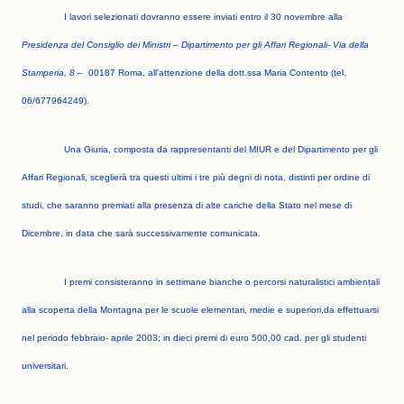
I lavori selezionati dovranno essere inviati entro il 30 novembre alla
Presidenza del Consiglio dei Ministri – Dipartimento per gli Affari Regionali- Via della
Stamperia, 8 –
00187 Roma, all'attenzione della dott.ssa Maria Contento (tel.
06/677964249).
Una Giuria, composta da rappresentanti del MIUR e del Dipartimento per gli
Affari Regionali, sceglierà tra questi ultimi i tre più degni di nota, distinti per ordine di
studi, che saranno premiati alla presenza di alte cariche della Stato nel mese di
Dicembre, in data che sarà successivamente comunicata.
I premi consisteranno in settimane bianche o percorsi naturalistici ambientali
alla scoperta della Montagna per le scuole elementari, medie e superiori,da effettuarsi
nel periodo febbraio- aprile 2003; in dieci premi di euro 500,00 cad. per gli studenti
universitari.