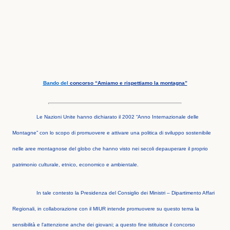
Bando del
concorso “Amiamo e rispettiamo la montagna”
Le Nazioni Unite hanno dichiarato il 2002 “Anno Internazionale delle
Montagne” con lo scopo di promuovere e attivare una politica di sviluppo sostenibile
nelle aree montagnose del globo che hanno visto nei secoli depauperare il proprio
patrimonio culturale, etnico, economico e ambientale.
In tale contesto la Presidenza del Consiglio dei Ministri – Dipartimento Affari
Regionali, in collaborazione con il MIUR intende promuovere su questo tema la
sensibilità e l'attenzione anche dei giovani; a questo fine istituisce il concorso