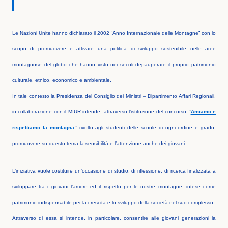
Le Nazioni Unite hanno dichiarato il 2002 “Anno Internazionale delle Montagne” con lo
scopo di promuovere e attivare una politica di sviluppo sostenibile nelle aree
montagnose del globo che hanno visto nei secoli depauperare il proprio patrimonio
culturale, etnico, economico e ambientale.
In tale contesto la Presidenza del Consiglio dei Ministri – Dipartimento Affari Regionali,
in collaborazione con il MIUR intende, attraverso l’istituzione del concorso
“
Amiamo e
rispettiamo la montagna
“
rivolto agli studenti delle scuole di ogni ordine e grado,
promuovere su questo tema la sensibilità e l’attenzione anche dei giovani.
L’iniziativa vuole costituire un’occasione di studio, di riflessione, di ricerca finalizzata a
sviluppare tra i giovani l’amore ed il rispetto per le nostre montagne, intese come
patrimonio indispensabile per la crescita e lo sviluppo della società nel suo complesso.
Attraverso di essa si intende, in particolare, consentire alle giovani generazioni la