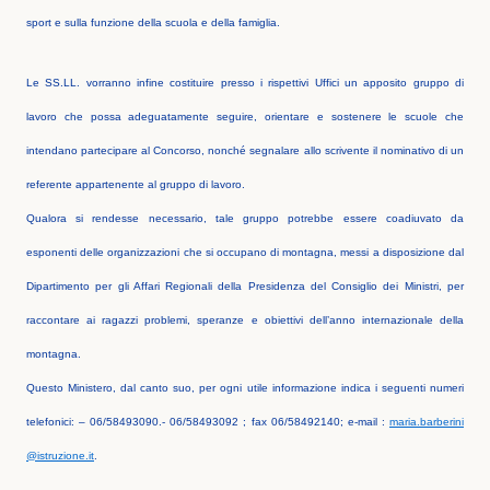
sport e sulla funzione della scuola e della famiglia.
Le SS.LL. vorranno infine costituire presso i rispettivi Uffici un apposito gruppo di
lavoro che possa adeguatamente seguire, orientare e sostenere le scuole che
intendano partecipare al Concorso, nonché segnalare allo scrivente il nominativo di un
referente appartenente al gruppo di lavoro.
Qualora si rendesse necessario, tale gruppo potrebbe essere coadiuvato da
esponenti delle organizzazioni che si occupano di montagna, messi a disposizione dal
Dipartimento per gli Affari Regionali della Presidenza del Consiglio dei Ministri, per
raccontare ai ragazzi problemi, speranze e obiettivi dell’anno internazionale della
montagna.
Questo Ministero, dal canto suo, per ogni utile informazione indica i seguenti numeri
telefonici: – 06/58493090.- 06/58493092 ; fax 06/58492140; e-mail :
maria.barberini
@istruzione.it
.