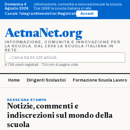
Vai
Domenica 9
Informazione, comunità e innovazione per la scuola.
|
al
Agosto 2026
Dal 1998 la scuola italiana in rete.
contenuto
Canale Telegram
Newsletter
|
Registrati
Accedi
AetnaNet.org
INFORMAZIONE, COMUNITÀ E INNOVAZIONE PER
LA SCUOLA. DAL 1998 LA SCUOLA ITALIANA IN
RETE.
⌕
Cerca
9.786 utenti registrati · 704 mln di pagine viste
Home
Dirigenti Scolastici
Formazione Scuola Lavoro
RASSEGNA STAMPA
Notizie, commenti e
indiscrezioni sul mondo della
scuola