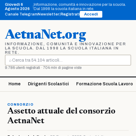
Vai
Giovedì 6
Informazione, comunità e innovazione per la scuola.
|
al
Agosto 2026
Dal 1998 la scuola italiana in rete.
contenuto
Canale Telegram
Newsletter
|
Registrati
Accedi
AetnaNet.org
INFORMAZIONE, COMUNITÀ E INNOVAZIONE PER
LA SCUOLA. DAL 1998 LA SCUOLA ITALIANA IN
RETE.
⌕
Cerca
9.786 utenti registrati · 704 mln di pagine viste
Home
Dirigenti Scolastici
Formazione Scuola Lavoro
CONSORZIO
Assetto attuale del consorzio
AetnaNet