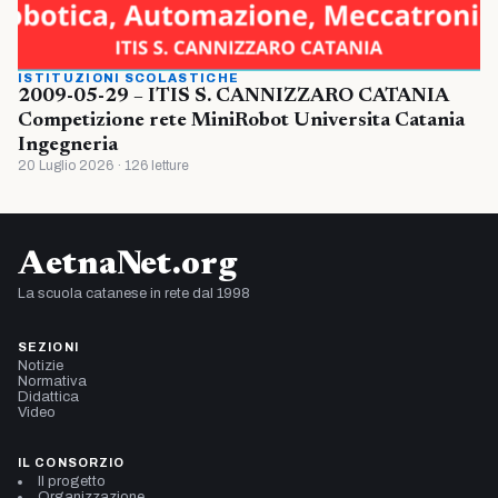
ISTITUZIONI SCOLASTICHE
2009-05-29 – ITIS S. CANNIZZARO CATANIA
Competizione rete MiniRobot Universita Catania
Ingegneria
20 Luglio 2026 · 126 letture
AetnaNet.org
La scuola catanese in rete dal 1998
SEZIONI
Notizie
Normativa
Didattica
Video
IL CONSORZIO
Il progetto
Organizzazione