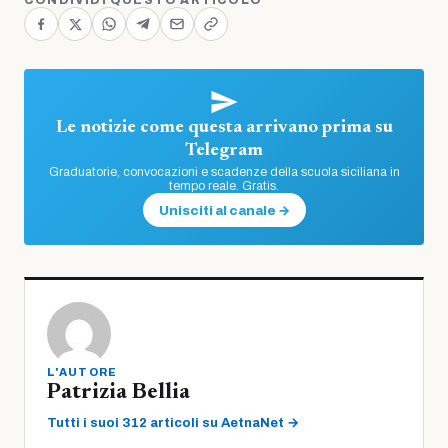
CONDIVIDI QUESTO ARTICOLO
Le notizie come questa arrivano prima su
Telegram
Graduatorie, convocazioni e scadenze della scuola siciliana in
tempo reale. Gratis.
Unisciti al canale →
L'AUTORE
Patrizia Bellia
Tutti i suoi 312 articoli su AetnaNet →