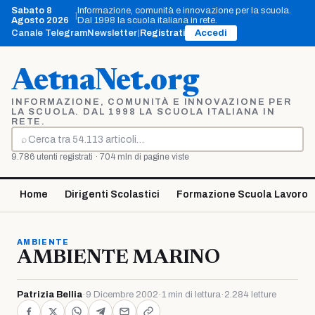
Vai
Sabato 8
Informazione, comunità e innovazione per la scuola.
|
al
Agosto 2026
Dal 1998 la scuola italiana in rete.
contenuto
Canale Telegram
Newsletter
|
Registrati
Accedi
AetnaNet.org
INFORMAZIONE, COMUNITÀ E INNOVAZIONE PER
LA SCUOLA. DAL 1998 LA SCUOLA ITALIANA IN
RETE.
⌕
Cerca
9.786 utenti registrati · 704 mln di pagine viste
Home
Dirigenti Scolastici
Formazione Scuola Lavoro
AMBIENTE
AMBIENTE MARINO
Patrizia Bellia
·
9 Dicembre 2002
·
1 min di lettura
·
2.284 letture