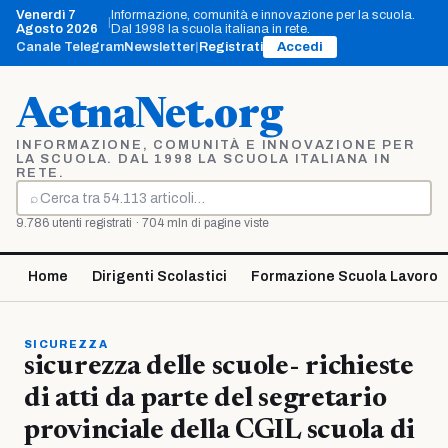
Vai
Venerdì 7
Informazione, comunità e innovazione per la scuola.
|
al
Agosto 2026
Dal 1998 la scuola italiana in rete.
contenuto
Canale Telegram
Newsletter
|
Registrati
Accedi
AetnaNet.org
INFORMAZIONE, COMUNITÀ E INNOVAZIONE PER
LA SCUOLA. DAL 1998 LA SCUOLA ITALIANA IN
RETE.
⌕
Cerca
9.786 utenti registrati · 704 mln di pagine viste
Home
Dirigenti Scolastici
Formazione Scuola Lavoro
SICUREZZA
sicurezza delle scuole- richieste
di atti da parte del segretario
provinciale della CGIL scuola di