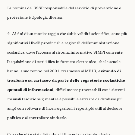
La nomina del RSSP
responsabile del servizio di prevenzione e
protezione è tipologia diversa.
4- Ai fini di un monitoraggio che abbia validità scientifica, sono più
significativi i livelli provinciali e regionali dell’amministrazione
scolastica, dove l’accesso al sistema informativo SIMPI consente
l’acquisizione di tutti i files in formato elettronico, che le scuole
hanno, a suo tempo nel 2001, trasmesso al MIUR,
evitando di
trasferire su cartaceo da parte delle segreterie scolastiche
quintali di informazioni
, difficilmente processabili con i sistemi
manuali tradizionali; mentre è possibile estrarre da database più
ampi con software di interrogazioni i report più utili al decisore
politico e al controllore sindacale.
Cosa che già è stata fatta dalla UIL scuola nazionale, che ha