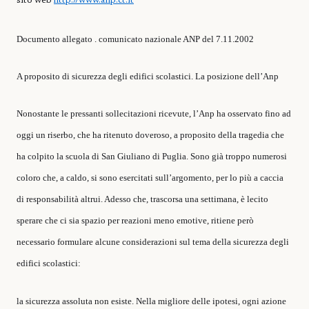
sito web
http://www.anp.ct.it
Documento allegato . comunicato nazionale ANP del 7.11.2002
A proposito di sicurezza degli edifici scolastici. La posizione dell’Anp
Nonostante le pressanti sollecitazioni ricevute, l’Anp ha osservato fino ad
oggi un riserbo, che ha ritenuto doveroso, a proposito della tragedia che
ha colpito la scuola di San Giuliano di Puglia. Sono già troppo numerosi
coloro che, a caldo, si sono esercitati sull’argomento, per lo più a caccia
di responsabilità altrui. Adesso che, trascorsa una settimana, è lecito
sperare che ci sia spazio per reazioni meno emotive, ritiene però
necessario formulare alcune considerazioni sul tema della sicurezza degli
edifici scolastici:
la sicurezza assoluta non esiste. Nella migliore delle ipotesi, ogni azione