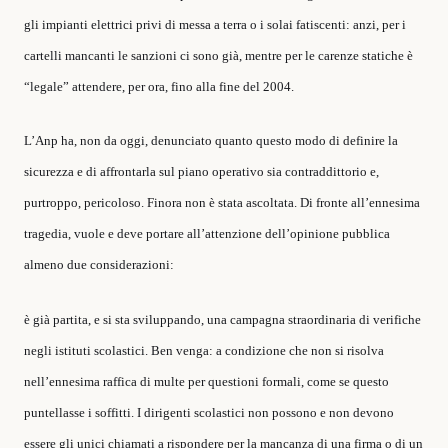
gli impianti elettrici privi di messa a terra o i solai fatiscenti: anzi, per i
cartelli mancanti le sanzioni ci sono già, mentre per le carenze statiche è
“legale” attendere, per ora, fino alla fine del 2004.
L’Anp ha, non da oggi, denunciato quanto questo modo di definire la
sicurezza e di affrontarla sul piano operativo sia contraddittorio e,
purtroppo, pericoloso. Finora non è stata ascoltata. Di fronte all’ennesima
tragedia, vuole e deve portare all’attenzione dell’opinione pubblica
almeno due considerazioni:
è già partita, e si sta sviluppando, una campagna straordinaria di verifiche
negli istituti scolastici. Ben venga: a condizione che non si risolva
nell’ennesima raffica di multe per questioni formali, come se questo
puntellasse i soffitti. I dirigenti scolastici non possono e non devono
essere gli unici chiamati a rispondere per la mancanza di una firma o di un