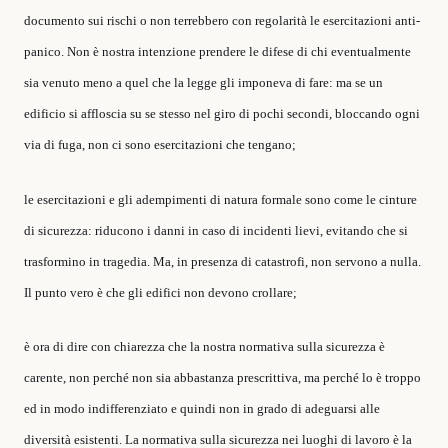
documento sui rischi o non terrebbero con regolarità le esercitazioni anti-
panico. Non è nostra intenzione prendere le difese di chi eventualmente
sia venuto meno a quel che la legge gli imponeva di fare: ma se un
edificio si affloscia su se stesso nel giro di pochi secondi, bloccando ogni
via di fuga, non ci sono esercitazioni che tengano;
le esercitazioni e gli adempimenti di natura formale sono come le cinture
di sicurezza: riducono i danni in caso di incidenti lievi, evitando che si
trasformino in tragedia. Ma, in presenza di catastrofi, non servono a nulla.
Il punto vero è che gli edifici non devono crollare;
è ora di dire con chiarezza che la nostra normativa sulla sicurezza è
carente, non perché non sia abbastanza prescrittiva, ma perché lo è troppo
ed in modo indifferenziato e quindi non in grado di adeguarsi alle
diversità esistenti. La normativa sulla sicurezza nei luoghi di lavoro è la