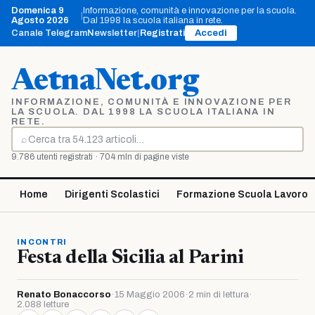
Vai
Domenica 9
Informazione, comunità e innovazione per la scuola.
|
al
Agosto 2026
Dal 1998 la scuola italiana in rete.
contenuto
Canale Telegram
Newsletter
|
Registrati
Accedi
AetnaNet.org
INFORMAZIONE, COMUNITÀ E INNOVAZIONE PER
LA SCUOLA. DAL 1998 LA SCUOLA ITALIANA IN
RETE.
⌕
Cerca
9.786 utenti registrati · 704 mln di pagine viste
Home
Dirigenti Scolastici
Formazione Scuola Lavoro
INCONTRI
Festa della Sicilia al Parini
Renato Bonaccorso
·
15 Maggio 2006
·
2 min di lettura
·
2.088 letture