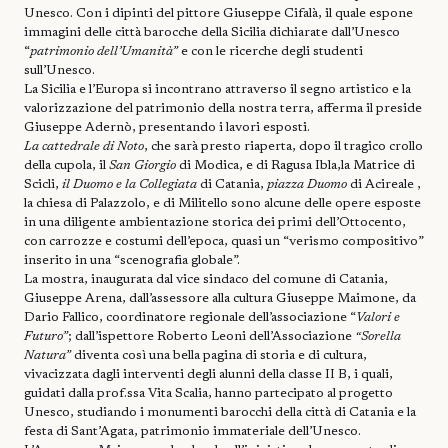
Unesco. Con i dipinti del pittore Giuseppe Cifalà, il quale espone
immagini delle città barocche della Sicilia dichiarate dall’Unesco
“
patrimonio dell’Umanità”
e con le ricerche degli studenti
sull’Unesco.
La Sicilia e l’Europa si incontrano attraverso il segno artistico e la
valorizzazione del patrimonio della nostra terra, afferma il preside
Giuseppe Adernò, presentando i lavori esposti.
La cattedrale di Noto
, che sarà presto riaperta, dopo il tragico crollo
della cupola, il
San Giorgio
di Modica, e di Ragusa Ibla,la Matrice di
Scicli,
il Duomo e la Collegiata
di Catania,
piazza Duomo
di Acireale ,
la chiesa di Palazzolo, e di Militello sono alcune delle opere esposte
in una diligente ambientazione storica dei primi dell’Ottocento,
con carrozze e costumi dell’epoca, quasi un “verismo compositivo”
inserito in una “scenografia globale”.
La mostra, inaugurata dal vice sindaco del comune di Catania,
Giuseppe Arena, dall’assessore alla cultura Giuseppe Maimone, da
Dario Fallico, coordinatore regionale dell’associazione “
Valori e
Futuro”
; dall’ispettore Roberto Leoni dell’Associazione
“Sorella
Natura”
diventa così una bella pagina di storia e di cultura,
vivacizzata dagli interventi degli alunni della classe II B, i quali,
guidati dalla prof.ssa Vita Scalia, hanno partecipato al progetto
Unesco, studiando i monumenti barocchi della città di Catania e la
festa di Sant’Agata, patrimonio immateriale dell’Unesco.