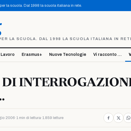
r la scuola. Dal 1998 la scuola italiana in rete.
g
R LA SCUOLA. DAL 1998 LA SCUOLA ITALIANA IN RET
 Lavoro
Erasmus+
Nuove Tecnologie
Vi racconto …
V
 DI INTERROGAZION
…
gio 2006
·
1 min di lettura
·
1.859 letture