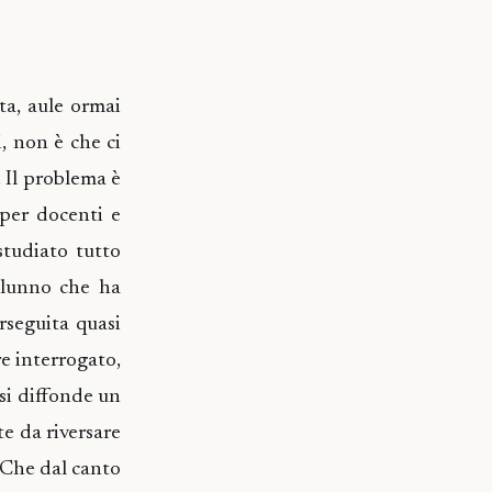
ta, aule ormai
i, non è che ci
. Il problema è
 per docenti e
studiato tutto
alunno che ha
erseguita quasi
re interrogato,
 si diffonde un
e da riversare
 Che dal canto