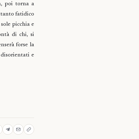
à, poi torna a
ttanto fatidico
 sole picchia e
ntà di chi, si
enserà forse la
disorientati e