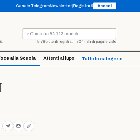
Canale Telegram
Newsletter
|
Registrati
Accedi
⌕
Cerca
E.
9.786 utenti registrati · 704 mln di pagine viste
oce alla Scuola
Attenti al lupo
Tutte le categorie ↓
I