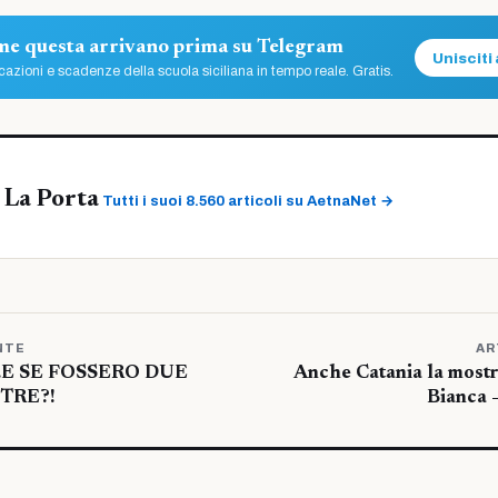
ome questa arrivano prima su Telegram
Unisciti 
azioni e scadenze della scuola siciliana in tempo reale. Gratis.
 La Porta
Tutti i suoi 8.560 articoli su AetnaNet →
NTE
AR
E SE FOSSERO DUE
Anche Catania la mostr
TRE?!
Bianca –