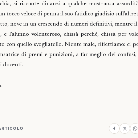
cchia, si riscuote dinanzi a qualche mostruosa assurdit
 un tocco veloce di penna il suo fatidico giudizio sull’altre
 otto, nove in un crescendo di numeri definitivi, mentre il
, e l’alunno volenteroso, chissà perché, chissà per volo
to con quello svogliatello. Niente male, riflettiamo: ci p
nsatrice di premi e punizioni, a far meglio dei confusi, 
i docenti.
A
ARTICOLO