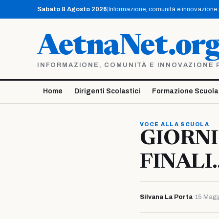
Vai
Sabato 8 Agosto 2026
|
Informazione, comunità e innovazione pe
al
contenuto
AetnaNet.or
INFORMAZIONE, COMUNITÀ E INNOVAZIONE PE
Home
Dirigenti Scolastici
Formazione Scuola
VOCE ALLA SCUOLA
GIORNI
FINALI
Silvana La Porta
·
15 Mag