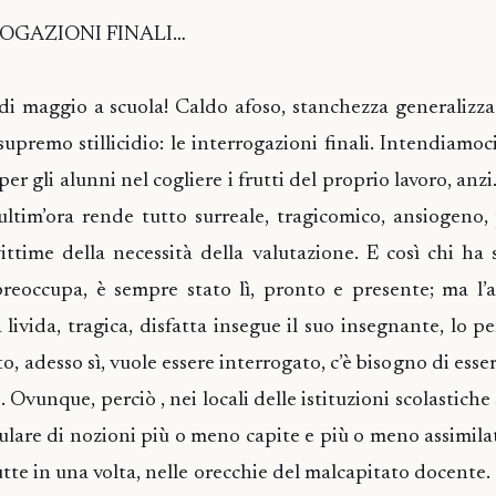
ROGAZIONI FINALI…
di maggio a scuola! Caldo afoso, stanchezza generalizza
supremo stillicidio: le interrogazioni finali. Intendiamoc
per gli alunni nel cogliere i frutti del proprio lavoro, anzi
’ultim’ora rende tutto surreale, tragicomico, ansiogeno,
ittime della necessità della valutazione. E così chi ha 
reoccupa, è sempre stato lì, pronto e presente; ma l’
a livida, tragica, disfatta insegue il suo insegnante, lo p
o, adesso sì, vuole essere interrogato, c’è bisogno di esse
. Ovunque, perciò , nei locali delle istituzioni scolastiche
ulare di nozioni più o meno capite e più o meno assimilat
tte in una volta, nelle orecchie del malcapitato docente.