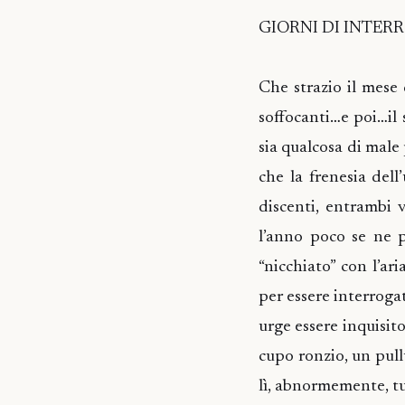
GIORNI DI INTER
Che strazio il mese 
soffocanti…e poi…il 
sia qualcosa di male 
che la frenesia dell
discenti, entrambi v
l’anno poco se ne p
“nicchiato” con l’ari
per essere interrogat
urge essere inquisito
cupo ronzio, un pull
lì, abnormemente, tu