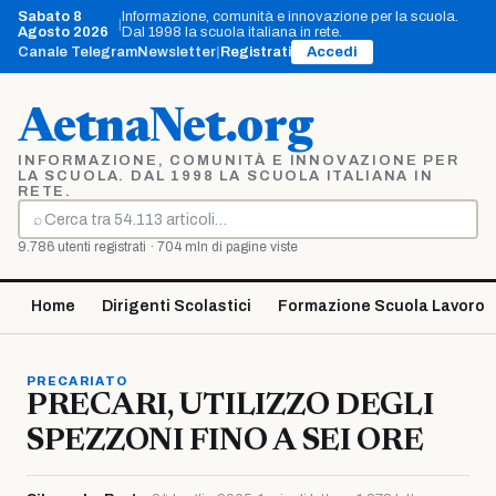
Vai
Sabato 8
Informazione, comunità e innovazione per la scuola.
|
al
Agosto 2026
Dal 1998 la scuola italiana in rete.
contenuto
Canale Telegram
Newsletter
|
Registrati
Accedi
AetnaNet.org
INFORMAZIONE, COMUNITÀ E INNOVAZIONE PER
LA SCUOLA. DAL 1998 LA SCUOLA ITALIANA IN
RETE.
⌕
Cerca
9.786 utenti registrati · 704 mln di pagine viste
Home
Dirigenti Scolastici
Formazione Scuola Lavoro
PRECARIATO
PRECARI, UTILIZZO DEGLI
SPEZZONI FINO A SEI ORE