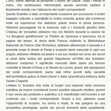
Currò, siamo atterrati all’aeroporto Charles de Gaulle. Dopo i minuti in
metro, che sembravano interminabili, questo secondo capitolo è
finalmente iniziato con l’abbraccio dei nostri corrispondenti.
Questo Scambio è stato un’importante occasione per accrescere il nostro
bagaglio culturale e soprattutto la nostra curiosità, grazie alle numerose
visite ed esperienze che abbiamo potuto vivere in prima persona.
Abbiamo passeggiato tra le lussuose sale e i tranquilli giardini dello
Château de Versailles
; abbiamo riso con Molière durante la visione de
“Le Bougeois gentilhomme” al
Théâtre du Gymnase
e ripercorso, tra le
pagine del tempo, la storia della Francia visitando la
Bibliothèque
Nationale de France (Site Richelieu)
; abbiamo attraversato il passato e il
presente lungo le strade di Parigi e scoperto storie nascoste in ogni suo
angolo; abbiamo riflettuto sul potere e sul suo mutare nel corso dei secoli
ai piedi della tomba del grande Napoleone all’
Hôtel des Invalides
;
abbiamo compreso il significato nascosto delle opere più famose
custodite al
Musée d’Orsay
e al
Musée du Louvre
, grazie alle spiegazioni
dei nostri corrispondenti; siamo stati infine avvolti dalla sacralità
dell’architettura gotica di
Notre-Dame
e dalla straordinaria bellezza della
Sainte-Chapelle
.
Limitare lo Scambio alla visita di luoghi così impressi nella memoria
collettiva da essere considerati iconici sarebbe alquanto riduttivo, poiché
il suo senso più profondo e autentico si è manifestato nell’
incontro
e nel
confronto
con i nostri corrispondenti. Grazie a loro, abbiamo avuto
l’opportunità di scoprire, tra sorrisi e risate, la vita parigina da una
prospettiva privilegiata, quella dei piccoli momenti della quotidianità: