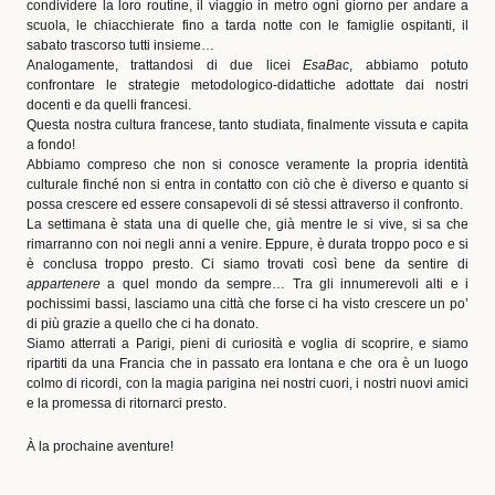
condividere la loro routine, il viaggio in metro ogni giorno per andare a
scuola, le chiacchierate fino a tarda notte con le famiglie ospitanti, il
sabato trascorso tutti insieme…
Analogamente, trattandosi di due licei
EsaBac
, abbiamo potuto
confrontare le strategie metodologico-didattiche adottate dai nostri
docenti e da quelli francesi.
Questa nostra cultura francese, tanto studiata, finalmente vissuta e capita
a fondo!
Abbiamo compreso che non si conosce veramente la propria identità
culturale finché non si entra in contatto con ciò che è diverso e quanto si
possa crescere ed essere consapevoli di sé stessi attraverso il confronto.
La settimana è stata una di quelle che, già mentre le si vive, si sa che
rimarranno con noi negli anni a venire. Eppure, è durata troppo poco e si
è conclusa troppo presto. Ci siamo trovati così bene da sentire di
appartenere
a quel mondo da sempre… Tra gli innumerevoli alti e i
pochissimi bassi, lasciamo una città che forse ci ha visto crescere un po’
di più grazie a quello che ci ha donato.
Siamo atterrati a Parigi, pieni di curiosità e voglia di scoprire, e siamo
ripartiti da una Francia che in passato era lontana e che ora è un luogo
colmo di ricordi, con la magia parigina nei nostri cuori, i nostri nuovi amici
e la promessa di ritornarci presto.
À la prochaine aventure!