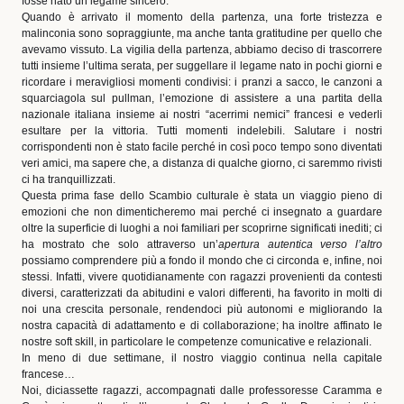
fosse nato un legame sincero.
Quando è arrivato il momento della partenza, una forte tristezza e
malinconia sono sopraggiunte, ma anche tanta gratitudine per quello che
avevamo vissuto. La vigilia della partenza, abbiamo deciso di trascorrere
tutti insieme l’ultima serata, per suggellare il legame nato in pochi giorni e
ricordare i meravigliosi momenti condivisi: i pranzi a sacco, le canzoni a
squarciagola sul pullman, l’emozione di assistere a una partita della
nazionale italiana insieme ai nostri “acerrimi nemici” francesi e vederli
esultare per la vittoria. Tutti momenti indelebili. Salutare i nostri
corrispondenti non è stato facile perché in così poco tempo sono diventati
veri amici, ma sapere che, a distanza di qualche giorno, ci saremmo rivisti
ci ha tranquillizzati.
Questa prima fase dello Scambio culturale è stata un viaggio pieno di
emozioni che non dimenticheremo mai perché ci insegnato a guardare
oltre la superficie di luoghi a noi familiari per scoprirne significati inediti; ci
ha mostrato che solo attraverso un’
apertura autentica verso l’altro
possiamo comprendere più a fondo il mondo che ci circonda e, infine, noi
stessi. Infatti, vivere quotidianamente con ragazzi provenienti da contesti
diversi, caratterizzati da abitudini e valori differenti, ha favorito in molti di
noi una crescita personale, rendendoci più autonomi e migliorando la
nostra capacità di adattamento e di collaborazione; ha inoltre affinato le
nostre soft skill, in particolare le competenze comunicative e relazionali.
In meno di due settimane, il nostro viaggio continua nella capitale
francese…
Noi, diciassette ragazzi, accompagnati dalle professoresse Caramma e