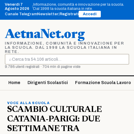
Vai
Venerdì 7
Informazione, comunità e innovazione per la scuola.
|
al
Agosto 2026
Dal 1998 la scuola italiana in rete.
contenuto
Canale Telegram
Newsletter
|
Registrati
Accedi
AetnaNet.org
INFORMAZIONE, COMUNITÀ E INNOVAZIONE PER
LA SCUOLA. DAL 1998 LA SCUOLA ITALIANA IN
RETE.
⌕
Cerca
9.786 utenti registrati · 704 mln di pagine viste
Home
Dirigenti Scolastici
Formazione Scuola Lavoro
VOCE ALLA SCUOLA
SCAMBIO CULTURALE
CATANIA-PARIGI: DUE
SETTIMANE TRA