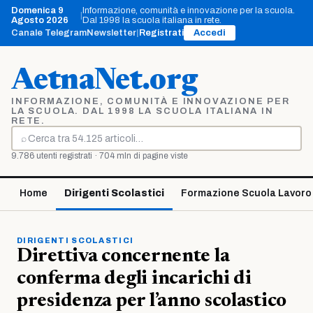
Vai
Domenica 9
Informazione, comunità e innovazione per la scuola.
|
al
Agosto 2026
Dal 1998 la scuola italiana in rete.
contenuto
Canale Telegram
Newsletter
|
Registrati
Accedi
AetnaNet.org
INFORMAZIONE, COMUNITÀ E INNOVAZIONE PER
LA SCUOLA. DAL 1998 LA SCUOLA ITALIANA IN
RETE.
⌕
Cerca
9.786 utenti registrati · 704 mln di pagine viste
Home
Dirigenti Scolastici
Formazione Scuola Lavoro
DIRIGENTI SCOLASTICI
Direttiva concernente la
conferma degli incarichi di
presidenza per l’anno scolastico