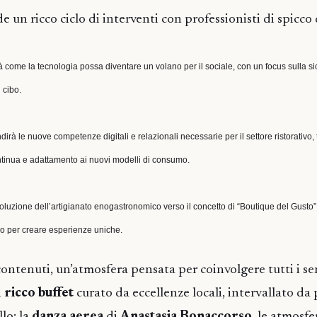
un ricco ciclo di interventi con professionisti di spicco 
rà come la tecnologia possa diventare un volano per il sociale, con un focus sulla s
 cibo.
irà le nuove competenze digitali e relazionali necessarie per il settore ristorativo,
tinua e adattamento ai nuovi modelli di consumo.
oluzione dell’artigianato enogastronomico verso il concetto di “Boutique del Gusto”
no per creare esperienze uniche.
contenuti, un’atmosfera pensata per coinvolgere tutti i sen
n
ricco buffet
curato da eccellenze locali, intervallato d
llo:
la
danza aerea
di
Anastasia Bonaccorso
, le atmosfe