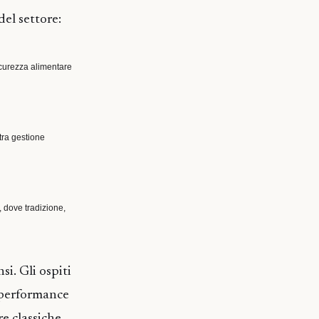
del settore:
icurezza alimentare
 tra gestione
, dove tradizione,
si. Gli ospiti
a performance
re classiche