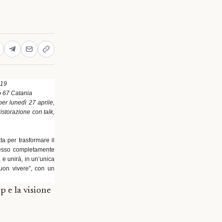
 19
o 67 Catania
er lunedì 27 aprile,
ristorazione con talk,
a per trasformare il
esso completamente
,
e unirà, in un’unica
buon vivere”, con un
p e la visione