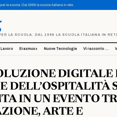
er la scuola. Dal 1998 la scuola italiana in rete.
g
R LA SCUOLA. DAL 1998 LA SCUOLA ITALIANA IN RET
 Lavoro
Erasmus+
Nuove Tecnologie
Vi racconto …
V
OLUZIONE DIGITALE
E DELL’OSPITALITÀ S
TA IN UN EVENTO T
ZIONE, ARTE E