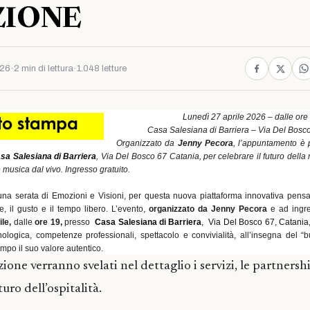
ZIONE
026
·
2 min di lettura
·
1.048 letture
Lunedì 27 aprile 2026 – dalle ore
Casa Salesiana di Barriera – Via Del Bosc
Organizzato da
Jenny Pecora
, l’appuntamento è p
sa Salesiana di Barriera
, Via Del Bosco 67 Catania, per celebrare il futuro della 
musica dal vivo. Ingresso gratuito.
na serata di Emozioni e Visioni, per questa nuova piattaforma innovativa pensat
e, il gusto e il tempo libero. L’evento,
organizzato da Jenny Pecora
e ad ingr
ile,
dalle
ore 19,
presso
Casa Salesiana di Barriera
,
Via Del Bosco 67, Catania
ologica, competenze professionali, spettacolo e convivialità, all’insegna del “
tempo il suo valore autentico.
one verranno svelati nel dettaglio i servizi, le partnershi
uro dell’ospitalità.