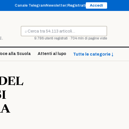
Canale Telegram
Newsletter
|
Registrati
Accedi
⌕
Cerca
E.
9.786 utenti registrati · 704 mln di pagine viste
oce alla Scuola
Attenti al lupo
Tutte le categorie ↓
 DEL
I
RA