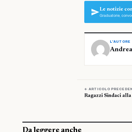
Le notizie c
Graduatorie, convoc
L'AUTORE
Andrea
← ARTICOLO PRECEDE
Ragazzi Sindaci all
Da leggere anche