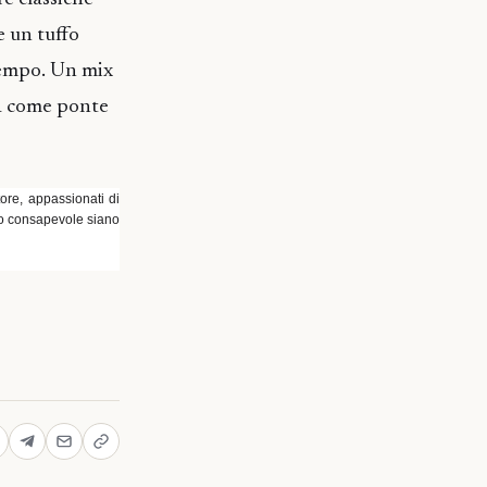
e un tuffo
 tempo. Un mix
ità come ponte
tore, appassionati di
do consapevole siano