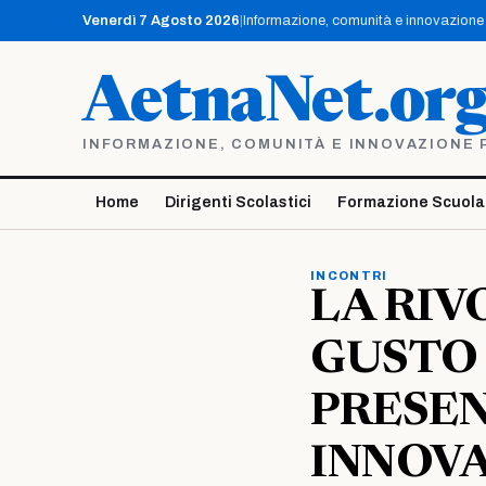
Vai
Venerdì 7 Agosto 2026
|
Informazione, comunità e innovazione p
al
contenuto
AetnaNet.or
INFORMAZIONE, COMUNITÀ E INNOVAZIONE PE
Home
Dirigenti Scolastici
Formazione Scuola
INCONTRI
LA RIV
GUSTO 
PRESEN
INNOVA