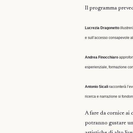
Il programma prevede 
Lucrezia Dragonetto
illustre
e sull’accesso consapevole al
Andrea Finocchiaro
approfond
esperienziale, formazione con
Antonio Sicali
racconterà l’ev
ricerca e narrazione si fondo
A fare da cornice ai 
potranno gustare u
artistiche di alto live