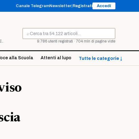
Canale Telegram
Newsletter
|
Registrati
Accedi
⌕
Cerca
E.
9.786 utenti registrati · 704 mln di pagine viste
oce alla Scuola
Attenti al lupo
Tutte le categorie ↓
viso
scia