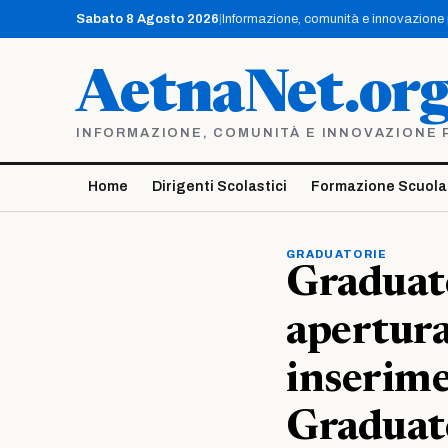
Vai
Sabato 8 Agosto 2026
|
Informazione, comunità e innovazione pe
al
contenuto
AetnaNet.or
INFORMAZIONE, COMUNITÀ E INNOVAZIONE PE
Home
Dirigenti Scolastici
Formazione Scuola
GRADUATORIE
Graduato
apertura
inserime
Graduato