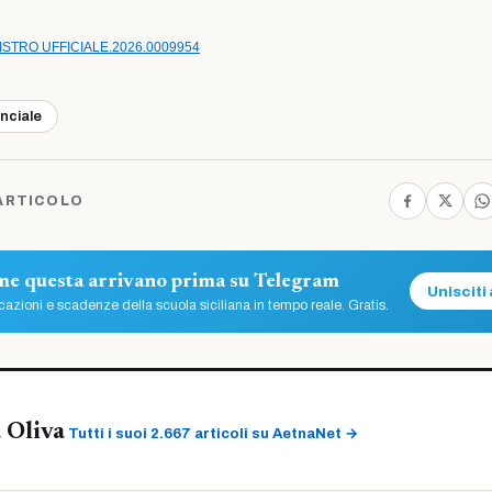
TRO UFFICIALE.2026.0009954
inciale
ARTICOLO
ome questa arrivano prima su Telegram
Unisciti 
azioni e scadenze della scuola siciliana in tempo reale. Gratis.
 Oliva
Tutti i suoi 2.667 articoli su AetnaNet →