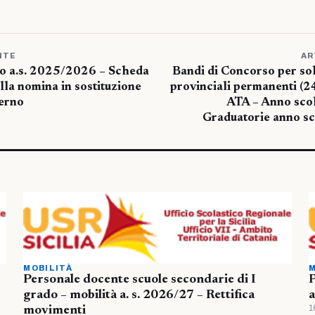
NTE
AR
clo a.s. 2025/2026 – Scheda
Bandi di Concorso per soli
alla nomina in sostituzione
provinciali permanenti (2
erno
ATA – Anno sco
Graduatorie anno s
MOBILITÀ
M
Personale docente scuole secondarie di I
P
grado – mobilità a. s. 2026/27 – Rettifica
a
1
movimenti