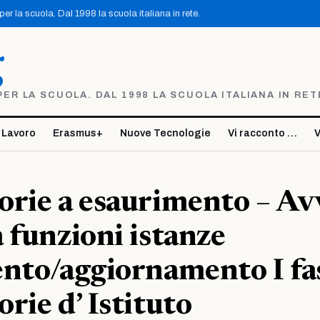
r la scuola. Dal 1998 la scuola italiana in rete.
g
R LA SCUOLA. DAL 1998 LA SCUOLA ITALIANA IN RET
 Lavoro
Erasmus+
Nuove Tecnologie
Vi racconto …
V
rie a esaurimento – Av
 funzioni istanze
nto/aggiornamento I fa
rie d’ Istituto